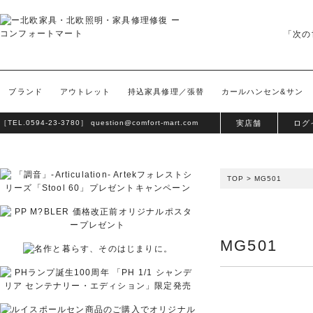
「次の
ブランド
アウトレット
持込家具修理／張替
カールハンセン&サン
［TEL.
0594-23-3780
］
question@comfort-mart.com
実店舗
ログ
TOP
>
MG501
MG501