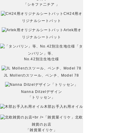
「シキファ二チア 」
CH24用オ
リジナルシートパット
Artek用オ
リジナルシートパット
「タ
ンバリン」等、
No.42別注生地仕様
JL Mollerのスツール、ベンチ、Model 78
Nanna Ditzelデザイン
「トリッセン」
木部お手入れ用オイル
北欧
雑貨のお店
「雑貨屋イリケ」