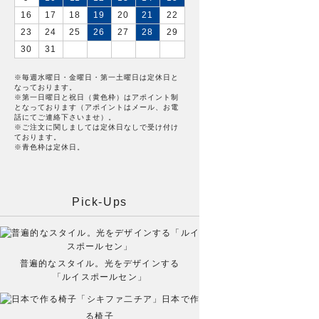
16
17
18
19
20
21
22
23
24
25
26
27
28
29
30
31
※毎週水曜日・金曜日・第一土曜日は定休日と
なっております。
※第一日曜日と祝日（黄色枠）はアポイント制
となっております（アポイントはメール、お電
話にてご連絡下さいませ）。
※ご注文に関しましては定休日なしで受け付け
ております。
※青色枠は定休日。
Pick-Ups
普遍的なスタイル。光をデザインする
「ルイスポールセン」
日本で作
る椅子