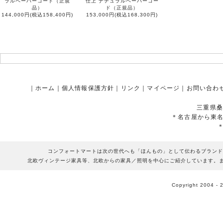
ラルペーパーコード（正規
仕上 ナチュラルペーパーコー
品）
ド（正規品）
144,000円(税込158,400円)
153,000円(税込168,300円)
｜
ホーム
｜
個人情報保護方針
｜
リンク
｜
マイページ
｜
お問い合わ
三重県桑
＊名古屋から東
コンフォートマートは次の世代へも「ほんもの」として伝わるブランド
北欧ヴィンテージ家具等、北欧からの家具／照明を中心にご紹介しています。
Copyright 2004 - 