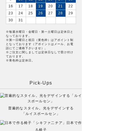
16
17
18
19
20
21
22
23
24
25
26
27
28
29
30
31
※毎週水曜日・金曜日・第一土曜日は定休日と
なっております。
※第一日曜日と祝日（黄色枠）はアポイント制
となっております（アポイントはメール、お電
話にてご連絡下さいませ）。
※ご注文に関しましては定休日なしで受け付け
ております。
※青色枠は定休日。
Pick-Ups
普遍的なスタイル。光をデザインする
「ルイスポールセン」
日本で作
る椅子