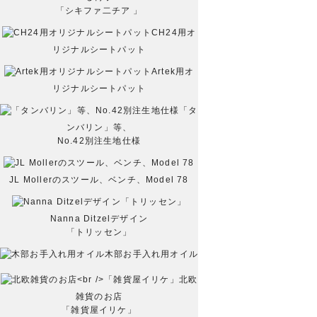
「シキファ二チア 」
CH24用オ
リジナルシートパット
Artek用オ
リジナルシートパット
「タ
ンバリン」等、
No.42別注生地仕様
JL Mollerのスツール、ベンチ、Model 78
Nanna Ditzelデザイン
「トリッセン」
木部お手入れ用オイル
北欧
雑貨のお店
「雑貨屋イリケ」