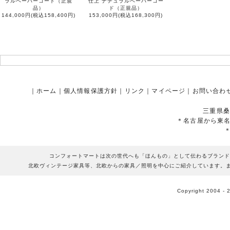
ラルペーパーコード（正規
仕上 ナチュラルペーパーコー
品）
ド（正規品）
144,000円(税込158,400円)
153,000円(税込168,300円)
｜
ホーム
｜
個人情報保護方針
｜
リンク
｜
マイページ
｜
お問い合わ
三重県桑
＊名古屋から東
コンフォートマートは次の世代へも「ほんもの」として伝わるブランド
北欧ヴィンテージ家具等、北欧からの家具／照明を中心にご紹介しています。
Copyright 2004 - 