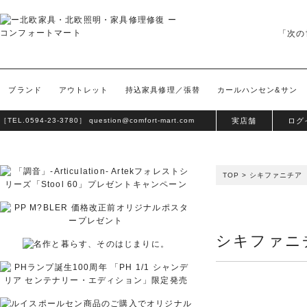
「次の
ブランド
アウトレット
持込家具修理／張替
カールハンセン&サン
［TEL.
0594-23-3780
］
question@comfort-mart.com
実店舗
ログ
TOP
>
シキファニチア
シキファニ