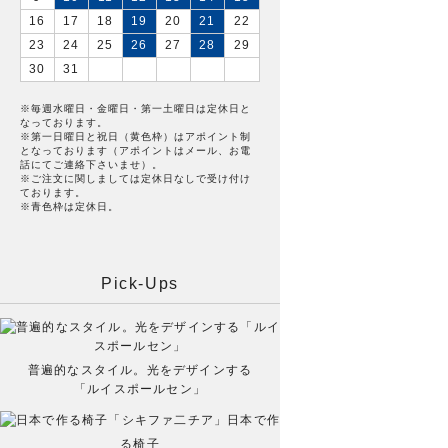
16
17
18
19
20
21
22
23
24
25
26
27
28
29
30
31
※毎週水曜日・金曜日・第一土曜日は定休日と
なっております。
※第一日曜日と祝日（黄色枠）はアポイント制
となっております（アポイントはメール、お電
話にてご連絡下さいませ）。
※ご注文に関しましては定休日なしで受け付け
ております。
※青色枠は定休日。
Pick-Ups
普遍的なスタイル。光をデザインする
「ルイスポールセン」
日本で作
る椅子