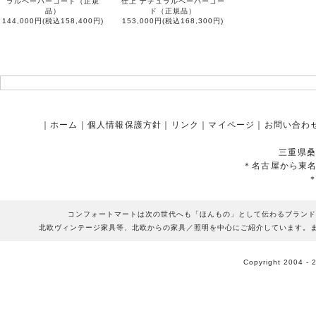
ラルペーパーコード（正規
仕上 ナチュラルペーパーコー
品）
ド（正規品）
144,000円(税込158,400円)
153,000円(税込168,300円)
｜
ホーム
｜
個人情報保護方針
｜
リンク
｜
マイページ
｜
お問い合わ
三重県桑
＊名古屋から東
コンフォートマートは次の世代へも「ほんもの」として伝わるブランド
北欧ヴィンテージ家具等、北欧からの家具／照明を中心にご紹介しています。
Copyright 2004 - 