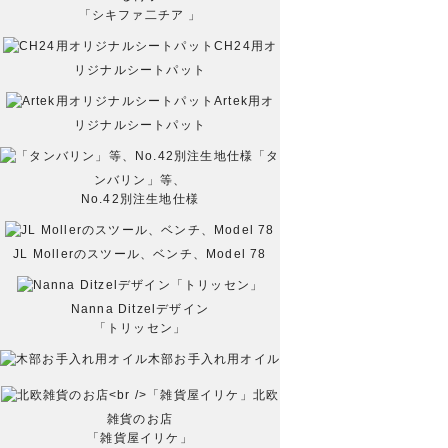
「シキファ二チア 」
CH24用オ
リジナルシートパット
Artek用オ
リジナルシートパット
「タ
ンバリン」等、
No.42別注生地仕様
JL Mollerのスツール、ベンチ、Model 78
Nanna Ditzelデザイン
「トリッセン」
木部お手入れ用オイル
北欧
雑貨のお店
「雑貨屋イリケ」