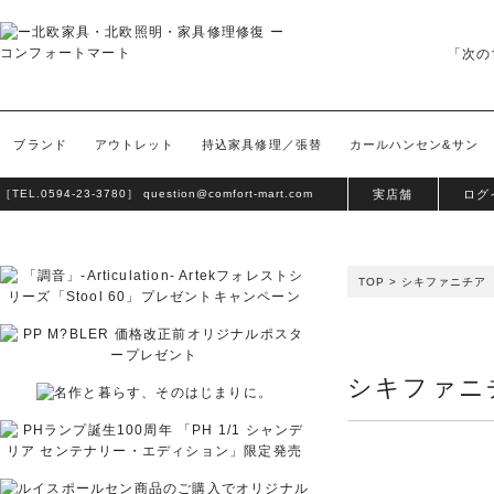
「次の
ブランド
アウトレット
持込家具修理／張替
カールハンセン&サン
［TEL.
0594-23-3780
］
question@comfort-mart.com
実店舗
ログ
TOP
>
シキファニチア
シキファニ