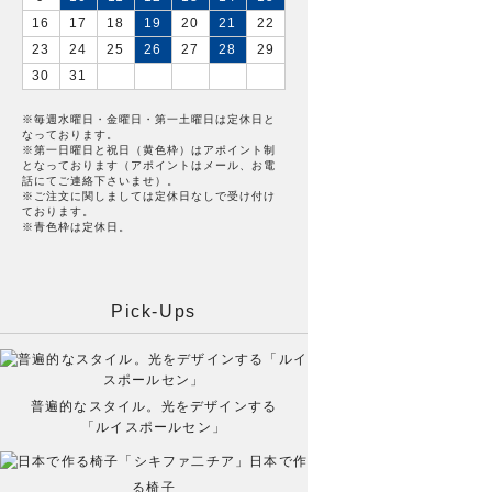
16
17
18
19
20
21
22
23
24
25
26
27
28
29
30
31
※毎週水曜日・金曜日・第一土曜日は定休日と
なっております。
※第一日曜日と祝日（黄色枠）はアポイント制
となっております（アポイントはメール、お電
話にてご連絡下さいませ）。
※ご注文に関しましては定休日なしで受け付け
ております。
※青色枠は定休日。
Pick-Ups
普遍的なスタイル。光をデザインする
「ルイスポールセン」
日本で作
る椅子