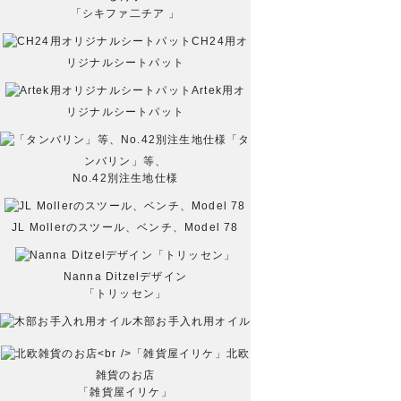
「シキファ二チア 」
CH24用オ
リジナルシートパット
Artek用オ
リジナルシートパット
「タ
ンバリン」等、
No.42別注生地仕様
JL Mollerのスツール、ベンチ、Model 78
Nanna Ditzelデザイン
「トリッセン」
木部お手入れ用オイル
北欧
雑貨のお店
「雑貨屋イリケ」