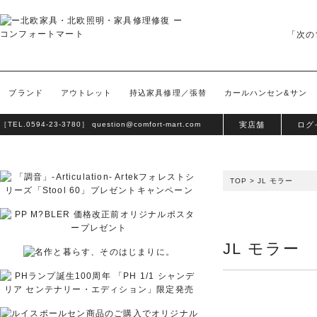
「次の
ブランド
アウトレット
持込家具修理／張替
カールハンセン&サン
［TEL.
0594-23-3780
］
question@comfort-mart.com
実店舗
ログ
TOP
>
JL モラー
JL モラー