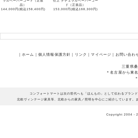
ラルペーパーコード（正規
仕上 ナチュラルペーパーコー
品）
ド（正規品）
144,000円(税込158,400円)
153,000円(税込168,300円)
｜
ホーム
｜
個人情報保護方針
｜
リンク
｜
マイページ
｜
お問い合わ
三重県桑
＊名古屋から東
コンフォートマートは次の世代へも「ほんもの」として伝わるブランド
北欧ヴィンテージ家具等、北欧からの家具／照明を中心にご紹介しています。
Copyright 2004 - 