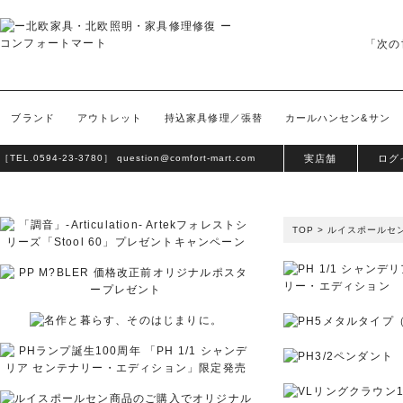
「次の
ブランド
アウトレット
持込家具修理／張替
カールハンセン&サン
［TEL.
0594-23-3780
］
question@comfort-mart.com
実店舗
ログ
TOP
>
ルイスポールセ