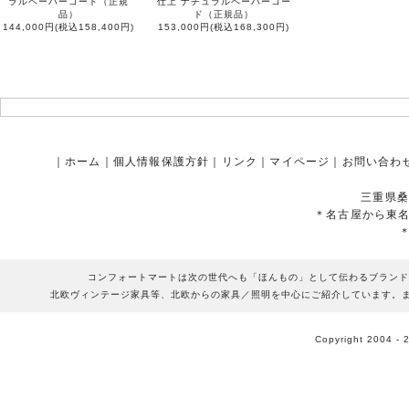
ラルペーパーコード（正規
仕上 ナチュラルペーパーコー
品）
ド（正規品）
144,000円(税込158,400円)
153,000円(税込168,300円)
｜
ホーム
｜
個人情報保護方針
｜
リンク
｜
マイページ
｜
お問い合わ
三重県桑
＊名古屋から東
コンフォートマートは次の世代へも「ほんもの」として伝わるブランド
北欧ヴィンテージ家具等、北欧からの家具／照明を中心にご紹介しています。
Copyright 2004 - 