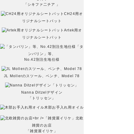
「シキファ二チア 」
CH24用オ
リジナルシートパット
Artek用オ
リジナルシートパット
「タ
ンバリン」等、
No.42別注生地仕様
JL Mollerのスツール、ベンチ、Model 78
Nanna Ditzelデザイン
「トリッセン」
木部お手入れ用オイル
北欧
雑貨のお店
「雑貨屋イリケ」