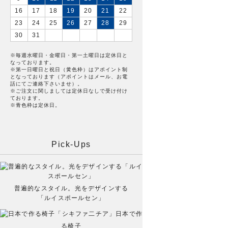
16
17
18
19
20
21
22
23
24
25
26
27
28
29
30
31
※毎週水曜日・金曜日・第一土曜日は定休日と
なっております。
※第一日曜日と祝日（黄色枠）はアポイント制
となっております（アポイントはメール、お電
話にてご連絡下さいませ）。
※ご注文に関しましては定休日なしで受け付け
ております。
※青色枠は定休日。
Pick-Ups
普遍的なスタイル。光をデザインする
「ルイスポールセン」
日本で作
る椅子