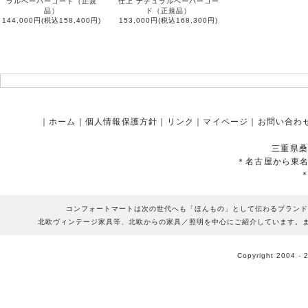
ラルペーパーコード（正規
仕上 ナチュラルペーパーコー
品）
ド（正規品）
144,000円(税込158,400円)
153,000円(税込168,300円)
｜
ホーム
｜
個人情報保護方針
｜
リンク
｜
マイページ
｜
お問い合わ
三重県桑
＊名古屋から東
コンフォートマートは次の世代へも「ほんもの」として伝わるブランド
北欧ヴィンテージ家具等、北欧からの家具／照明を中心にご紹介しています。
Copyright 2004 - 