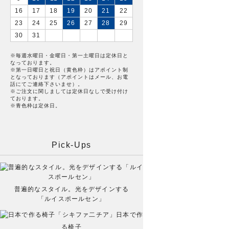
16
17
18
19
20
21
22
23
24
25
26
27
28
29
30
31
※毎週水曜日・金曜日・第一土曜日は定休日と
なっております。
※第一日曜日と祝日（黄色枠）はアポイント制
となっております（アポイントはメール、お電
話にてご連絡下さいませ）。
※ご注文に関しましては定休日なしで受け付け
ております。
※青色枠は定休日。
Pick-Ups
普遍的なスタイル。光をデザインする
「ルイスポールセン」
日本で作
る椅子