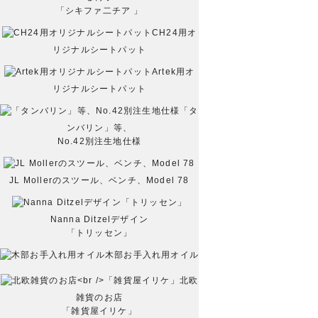
「シキファ二チア 」
CH24用オ
リジナルシートパット
Artek用オ
リジナルシートパット
「タ
ンバリン」等、
No.42別注生地仕様
JL Mollerのスツール、ベンチ、Model 78
Nanna Ditzelデザイン
「トリッセン」
木部お手入れ用オイル
北欧
雑貨のお店
「雑貨屋イリケ」