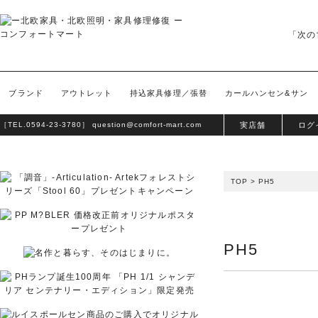
「次の
ブランド
アウトレット
持込家具修理／張替
カールハンセン&サン
［TEL.
0594-23-3780
］
question@comfort-mart.com
実店舗
ログ
TOP
>
PH5
PH5