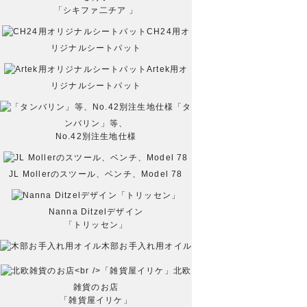
「シキファ二チア 」
CH24用オ
リジナルシートパット
Artek用オ
リジナルシートパット
「タ
ンバリン」等、
No.42別注生地仕様
JL Mollerのスツール、ベンチ、Model 78
Nanna Ditzelデザイン
「トリッセン」
木部お手入れ用オイル
北欧
雑貨のお店
「雑貨屋イリケ」