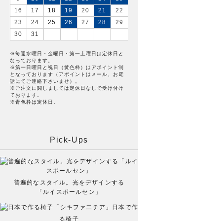
16
17
18
19
20
21
22
23
24
25
26
27
28
29
30
31
※毎週水曜日・金曜日・第一土曜日は定休日と
なっております。
※第一日曜日と祝日（黄色枠）はアポイント制
となっております（アポイントはメール、お電
話にてご連絡下さいませ）。
※ご注文に関しましては定休日なしで受け付け
ております。
※青色枠は定休日。
Pick-Ups
普遍的なスタイル。光をデザインする
「ルイスポールセン」
日本で作
る椅子