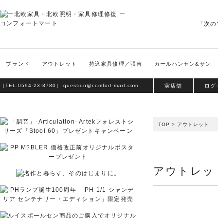
「次の
ブランド
アウトレット
持込家具修理／張替
カールハンセン&サン
［TEL.
0594-23-3780
］
question@comfort-mart.com
実店舗
ログ
TOP
>
アウトレット
アウトレッ