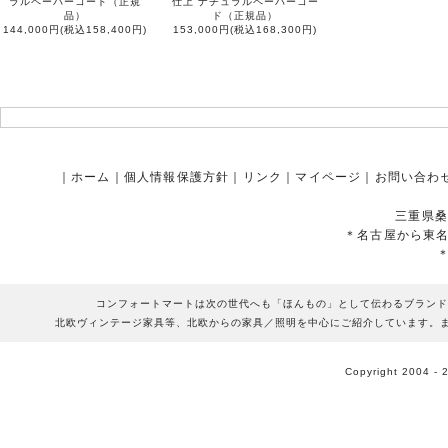
ラルペーパーコード（正規
仕上 ナチュラルペーパーコー
品）
ド（正規品）
144,000円(税込158,400円)
153,000円(税込168,300円)
｜
ホーム
｜
個人情報保護方針
｜
リンク
｜
マイページ
｜
お問い合わ
三重県桑
＊名古屋から東
コンフォートマートは次の世代へも「ほんもの」として伝わるブランド
北欧ヴィンテージ家具等、北欧からの家具／照明を中心にご紹介しています。
Copyright 2004 - 