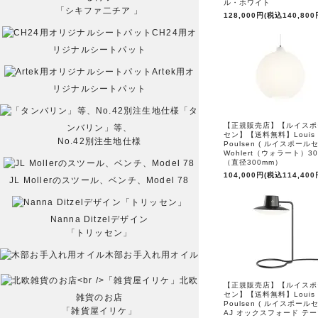
ル・ホワイト
「シキファ二チア 」
128,000円(税込140,800
CH24用オ
リジナルシートパット
Artek用オ
リジナルシートパット
「タ
【正規販売店】【ルイスポ
ンバリン」等、
セン】【送料無料】Louis
No.42別注生地仕様
Poulsen ( ルイスポールセ
Wohlert（ウォラート）30
（直径300mm）
104,000円(税込114,400
JL Mollerのスツール、ベンチ、Model 78
Nanna Ditzelデザイン
「トリッセン」
木部お手入れ用オイル
北欧
【正規販売店】【ルイスポ
セン】【送料無料】Louis
雑貨のお店
Poulsen ( ルイスポールセ
「雑貨屋イリケ」
AJ オックスフォード テ