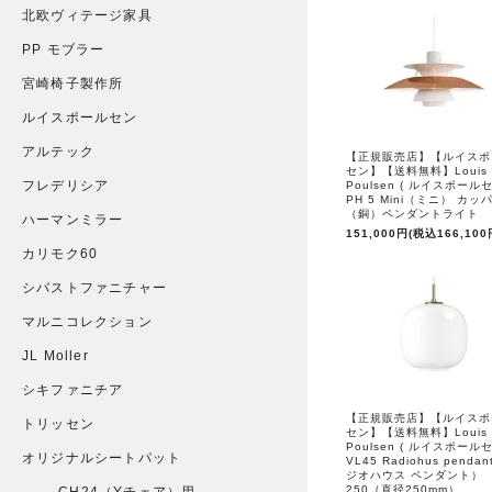
北欧ヴィテージ家具
PP モブラー
宮崎椅子製作所
ルイスポールセン
アルテック
【正規販売店】【ルイスポ
セン】【送料無料】Louis
フレデリシア
Poulsen ( ルイスポールセ
PH 5 Mini（ミニ） カッ
（銅）ペンダントライト
ハーマンミラー
151,000円(税込166,100
カリモク60
シバストファニチャー
マルニコレクション
JL Moller
シキファニチア
【正規販売店】【ルイスポ
トリッセン
セン】【送料無料】Louis
Poulsen ( ルイスポールセ
オリジナルシートパット
VL45 Radiohus penda
ジオハウス ペンダント）
250（直径250mm）