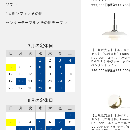
ソファ
227,000円(税込249,700
1人掛ソファ／その他
センターテーブル／その他テーブル
7月の定休日
【正規販売店】【ルイスポ
日
月
火
水
木
金
土
セン】【送料無料】Louis
Poulsen ( ルイス ポール
1
2
3
4
PH 3/2 シルヴァー・ク
ペンダントライト
5
6
7
8
9
10
11
140,000円(税込154,000
12
13
14
15
16
17
18
19
20
21
22
23
24
25
26
27
28
29
30
31
8月の定休日
日
月
火
水
木
金
土
1
【正規販売店】【ルイスポ
セン】【送料無料】Louis
2
3
4
5
6
7
8
Poulsen ( ルイスポールセ
VL ステュディオ テーブル
9
10
11
12
13
14
15