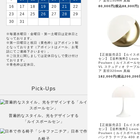
ア 直径150mm 真鍮
16
17
18
19
20
21
22
80,000円(税込88,000円)
23
24
25
26
27
28
29
30
31
※毎週水曜日・金曜日・第一土曜日は定休日と
なっております。
※第一日曜日と祝日（黄色枠）はアポイント制
となっております（アポイントはメール、お電
話にてご連絡下さいませ）。
【正規販売店】【ルイスポ
※ご注文に関しましては定休日なしで受け付け
セン】【送料無料】Louis
ております。
Poulsen ( ルイスポールセ
※青色枠は定休日。
VL ステュディオ テーブル
ア 直径320mm 真鍮
182,000円(税込200,200
Pick-Ups
普遍的なスタイル。光をデザインする
「ルイスポールセン」
【正規販売店】【ルイスポ
セン】【送料無料】Louis
日本で作
Poulsen ( ルイスポールセ
パンテラ テーブル 400 
る椅子