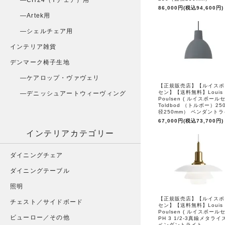
CH24（Yチェア）用
86,000円(税込94,600円)
Artek用
シェルチェア用
インテリア雑貨
デンマーク椅子生地
ケアロップ・ヴァヴェリ
【正規販売店】【ルイスポ
セン】【送料無料】Louis
デニッシュアートウィーヴィング
Poulsen ( ルイスポールセ
Toldbod （トルボー）25
径250mm） ペンダント
67,000円(税込73,700円)
インテリアカテゴリー
ダイニングチェア
ダイニングテーブル
照明
【正規販売店】【ルイスポ
チェスト／サイドボード
セン】【送料無料】Louis
Poulsen ( ルイスポールセ
ビューロー／その他
PH 3 1/2-3真鍮メタライ
ペンダントライト