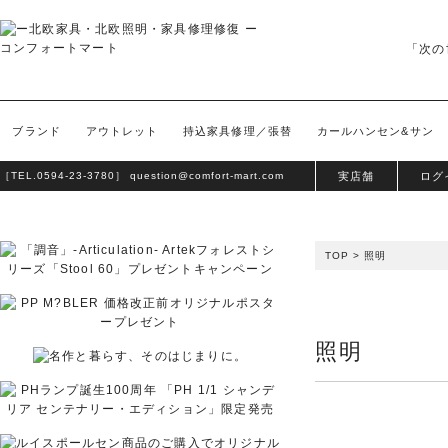
「次の
ブランド
アウトレット
持込家具修理／張替
カールハンセン&サン
［TEL.
0594-23-3780
］
question@comfort-mart.com
実店舗
ログ
TOP
>
照明
照明