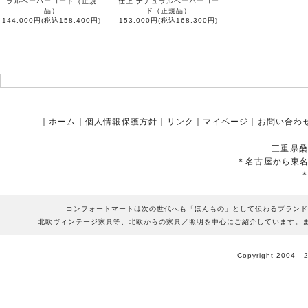
ラルペーパーコード（正規
仕上 ナチュラルペーパーコー
品）
ド（正規品）
144,000円(税込158,400円)
153,000円(税込168,300円)
｜
ホーム
｜
個人情報保護方針
｜
リンク
｜
マイページ
｜
お問い合わ
三重県桑
＊名古屋から東
コンフォートマートは次の世代へも「ほんもの」として伝わるブランド
北欧ヴィンテージ家具等、北欧からの家具／照明を中心にご紹介しています。
Copyright 2004 - 