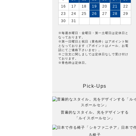
16
17
18
19
20
21
22
23
24
25
26
27
28
29
30
31
※毎週水曜日・金曜日・第一土曜日は定休日と
なっております。
※第一日曜日と祝日（黄色枠）はアポイント制
となっております（アポイントはメール、お電
話にてご連絡下さいませ）。
※ご注文に関しましては定休日なしで受け付け
ております。
※青色枠は定休日。
Pick-Ups
普遍的なスタイル。光をデザインする
「ルイスポールセン」
日本で
る椅子