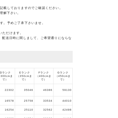
。
に記載しておりますのでご確認ください。
ご理解下さい。
ます。予めご了承下さいませ。
ご利用いただけます。
、配送日時に関しまして、ご希望通りにならな
Dランク
Eランク
Fランク
Gランク
300cmま
（350cmま
（400cmま
（450cmま
で）
で）
で）
で）
22302
35046
46386
59130
16578
25758
33534
44010
16254
25110
32562
42498