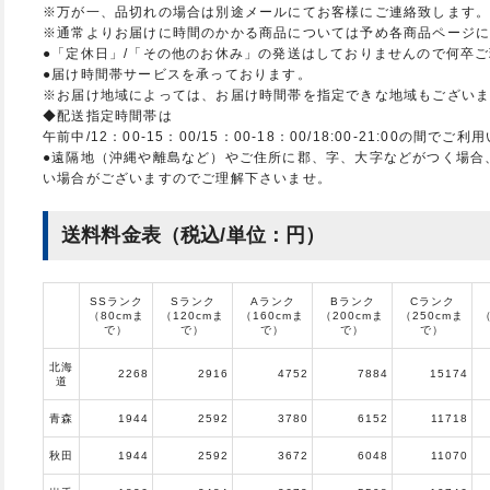
※万が一、品切れの場合は別途メールにてお客様にご連絡致します
※通常よりお届けに時間のかかる商品については予め各商品ページ
●「定休日」/「その他のお休み」の発送はしておりませんので何卒
●届け時間帯サービスを承っております。
※お届け地域によっては、お届け時間帯を指定できな地域もござい
◆配送指定時間帯は
午前中/12：00-15：00/15：00-18：00/18:00-21:00の間で
●遠隔地（沖縄や離島など）やご住所に郡、字、大字などがつく場合
い場合がございますのでご理解下さいませ。
送料料金表（税込/単位：円）
SSランク
Sランク
Aランク
Bランク
Cランク
（80cmま
（120cmま
（160cmま
（200cmま
（250cmま
（
で）
で）
で）
で）
で）
北海
2268
2916
4752
7884
15174
道
青森
1944
2592
3780
6152
11718
秋田
1944
2592
3672
6048
11070