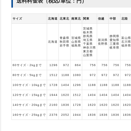
送料料金表（税込/単位：円）
サイズ
北海道
北東北
南東北
関東
信越
中部
北陸
茨城県
栃木県
群馬県
静岡県
青森県
宮城県
富山県
埼玉県
新潟県
愛知県
北海道
秋田県
山形県
石川県
千葉県
長野県
三重県
岩手県
福島県
福井県
神奈川県
岐阜県
東京都
山梨県
60サイズ・2kgまで
1296
972
864
756
756
756
756
80サイズ・5kgまで
1512
1188
1080
972
972
972
972
100サイズ・10kgまで
1728
1404
1296
1188
1188
1188
1188
120サイズ・15kgまで
1944
1620
1512
1404
1404
1404
1404
140サイズ・20kgまで
2160
1836
1728
1620
1620
1620
1620
160サイズ・25kgまで
2376
2052
1944
1836
1836
1836
1836