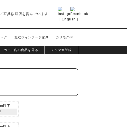
／家具修理店を営んでいます。
[
English
]
テック
北欧ヴィンテージ家具
カリモク60
カート内の商品を見る
メルマガ登録
cm以下
便
cm以上