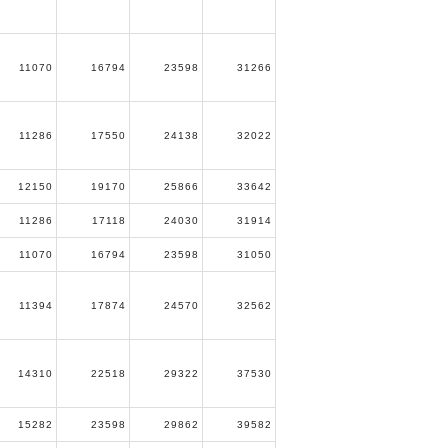
11070
16794
23598
31266
11286
17550
24138
32022
12150
19170
25866
33642
11286
17118
24030
31914
11070
16794
23598
31050
11394
17874
24570
32562
14310
22518
29322
37530
15282
23598
29862
39582