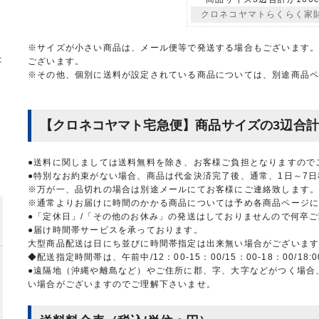
クロネコヤマトらくらく家
※サイズが小さい商品は、メール便等で発送する場合もございます
ございます。
※その他、個別に送料が設定されている商品については、別途商品
【クロネコヤマト宅急便】商品サイズの3辺合計が
●送料に関しましては送料無料を除き、お客様ご負担となりますので
●特別なお約束がない場合、商品は代金決済完了後、通常、1日～7
※万が一、品切れの場合は別途メールにてお客様にご連絡致します
※通常よりお届けに時間のかかる商品については予め各商品ページ
●「定休日」/「その他のお休み」の発送はしておりませんので何卒
●届け時間帯サービスを承っております。
大型商品配送は日にち並びに時間帯指定は出来無い場合がございま
◆配送指定時間帯は、午前中/12：00-15：00/15：00-18：00/18
●遠隔地（沖縄や離島など）やご住所に郡、字、大字などがつく場合
い場合がございますのでご理解下さいませ。