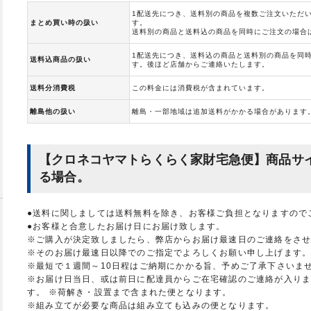
1配送先につき、送料別の商品を複数ご注文いただい
まとめ買い時の扱い
す。
送料別の商品と送料込の商品を同時にご注文の場合
1配送先につき、送料込の商品と送料別の商品を同
送料込商品の扱い
す。後ほど店舗からご連絡いたします。
送料分消費税
この料金には消費税が含まれています。
離島他の扱い
離島・一部地域は追加送料がかかる場合があります
【クロネコヤマトらくらく家財宅急便】商品サイ
る場合。
●送料に関しましては送料無料を除き、お客様ご負担となりますので
●お客様と合意したお届け日にお届け致します。
※ご購入が決定致しましたら、弊店からお届け最速日のご連絡をさ
※そのお届け最速日以降でのご指定でよろしくお願い申し上げます
※最短で１週間～10日程はご納期にかかる旨、予めご了承下さいま
※お届け日当日、或は前日に配達員からご在宅確認のご連絡が入り
す。 ※荷解き・設置まで含まれた便となります。
※組み立てが必要な商品は組み立ても込みの便となります。