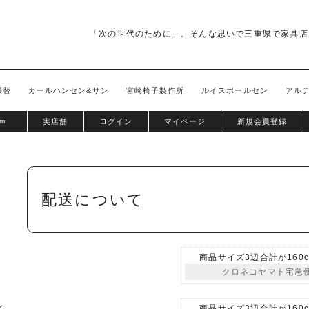
「次の世代のために」。そんな思いで三重県で家具店
張替
カールハンセン&サン
宮崎椅子製作所
ルイスポールセン
アル
om
実店舗
ログイン
マイページ
新規会員登録
配送について
商品サイズ3辺合計が160
クロネコヤマト宅急
商品サイズ3辺合計が160