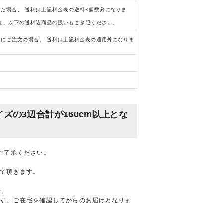
た場合、 送料は上記料金表の送料×個数分になりま
は、以下の送料込商品の扱いもご参照ください。
時にご注文の場合、 送料は上記料金表の適用外になりま
。
ズの3辺合計が160cm以上とな
ご了承ください。
せて頂きます。
。
せ。
ます。ご在宅を確認してからのお届けとなりま