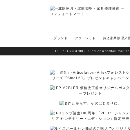
ブランド
アウトレット
持込家具修理／
［TEL.
0594-23-3780
］
question@comfort-mart.c