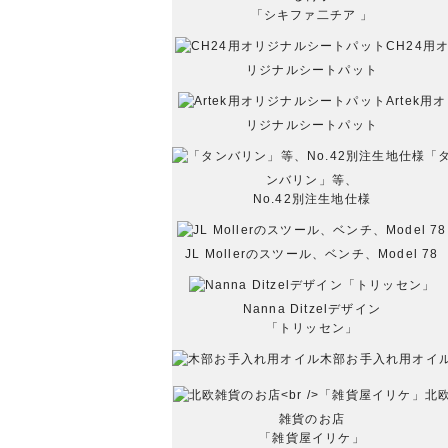
「シキファ二チア 」
CH24用
リジナルシートパット
Artek用オ
リジナルシートパット
「
ンバリン」等、
No.42別注生地仕様
JL Mollerのスツール、ベンチ、Model 78
Nanna Ditzelデザイン
「トリッセン」
木部お手入れ用オイ
北
雑貨のお店
「雑貨屋イリケ」