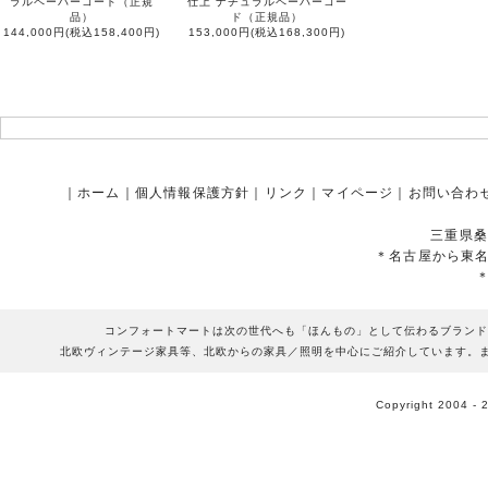
ラルペーパーコード（正規
仕上 ナチュラルペーパーコー
品）
ド（正規品）
144,000円(税込158,400円)
153,000円(税込168,300円)
｜
ホーム
｜
個人情報保護方針
｜
リンク
｜
マイページ
｜
お問い合わ
三重県桑
＊名古屋から東
コンフォートマートは次の世代へも「ほんもの」として伝わるブランド
北欧ヴィンテージ家具等、北欧からの家具／照明を中心にご紹介しています。
Copyright 2004 - 