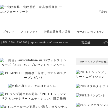
「次の
ブランド
アウトレット
持込家具修理／張替
カールハンセン&サン
［TEL.
0594-23-3780
］
question@comfort-mart.com
実店舗
ログ
TOP
>
ルイスポールセ