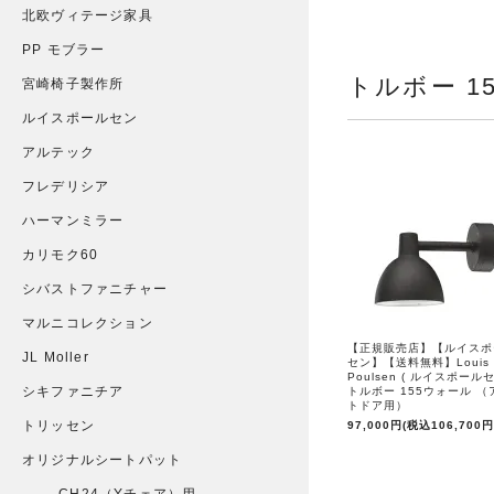
北欧ヴィテージ家具
PP モブラー
トルボー 1
宮崎椅子製作所
ルイスポールセン
アルテック
フレデリシア
ハーマンミラー
カリモク60
シバストファニチャー
マルニコレクション
【正規販売店】【ルイスポ
JL Moller
セン】【送料無料】Louis
Poulsen ( ルイスポールセ
シキファニチア
トルボー 155ウォール （
トドア用）
トリッセン
97,000円(税込106,700円
オリジナルシートパット