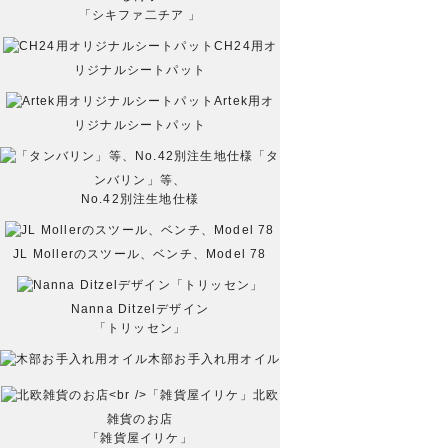
「シキファ二チア 」
CH24用オ
リジナルシートパット
Artek用オ
リジナルシートパット
「タ
ンバリン」等、
No.42別注生地仕様
JL Mollerのスツール、ベンチ、Model 78
Nanna Ditzelデザイン
「トリッセン」
木部お手入れ用オイル
北欧
雑貨のお店
「雑貨屋イリケ」