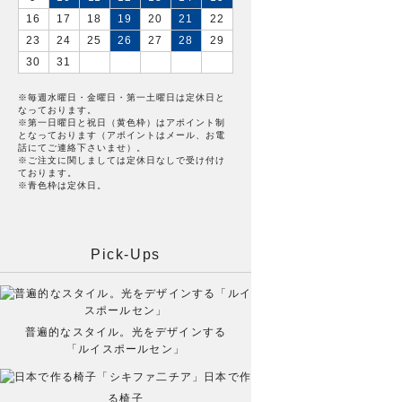
16
17
18
19
20
21
22
23
24
25
26
27
28
29
30
31
※毎週水曜日・金曜日・第一土曜日は定休日と
なっております。
※第一日曜日と祝日（黄色枠）はアポイント制
となっております（アポイントはメール、お電
話にてご連絡下さいませ）。
※ご注文に関しましては定休日なしで受け付け
ております。
※青色枠は定休日。
Pick-Ups
普遍的なスタイル。光をデザインする
「ルイスポールセン」
日本で作
る椅子