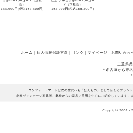
ラルペーパーコード（正規
仕上 ナチュラルペーパーコー
品）
ド（正規品）
144,000円(税込158,400円)
153,000円(税込168,300円)
｜
ホーム
｜
個人情報保護方針
｜
リンク
｜
マイページ
｜
お問い合わ
三重県桑
＊名古屋から東
コンフォートマートは次の世代へも「ほんもの」として伝わるブランド
北欧ヴィンテージ家具等、北欧からの家具／照明を中心にご紹介しています。
Copyright 2004 - 