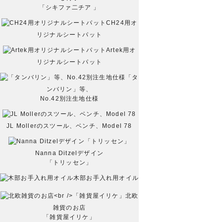
「シキファ二チア 」
CH24用オ
リジナルシートパット
Artek用オ
リジナルシートパット
「タ
ンバリン」等、
No.42別注生地仕様
JL Mollerのスツール、ベンチ、Model 78
Nanna Ditzelデザイン
「トリッセン」
木部お手入れ用オイル
北欧
雑貨のお店
「雑貨屋イリケ」