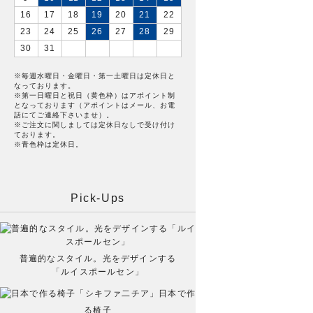
16
17
18
19
20
21
22
23
24
25
26
27
28
29
30
31
※毎週水曜日・金曜日・第一土曜日は定休日と
なっております。
※第一日曜日と祝日（黄色枠）はアポイント制
となっております（アポイントはメール、お電
話にてご連絡下さいませ）。
※ご注文に関しましては定休日なしで受け付け
ております。
※青色枠は定休日。
Pick-Ups
普遍的なスタイル。光をデザインする
「ルイスポールセン」
日本で作
る椅子