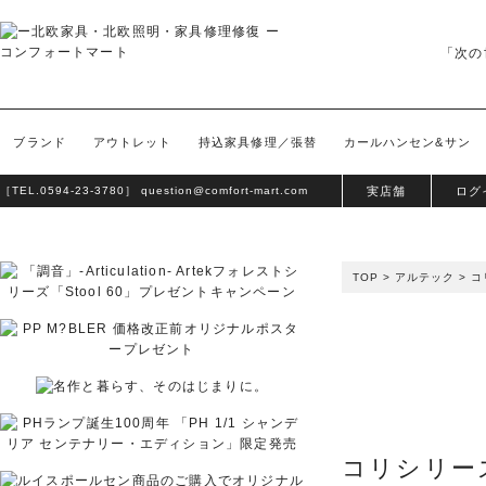
「次の
ブランド
アウトレット
持込家具修理／張替
カールハンセン&サン
［TEL.
0594-23-3780
］
question@comfort-mart.com
実店舗
ログ
TOP
>
アルテック
>
コ
コリシリー