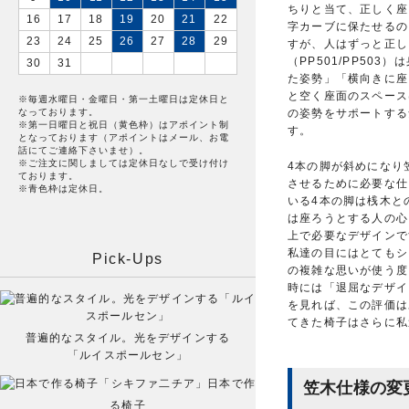
ちりと当て、正しく座
16
17
18
19
20
21
22
字カーブに保たせるの
23
24
25
26
27
28
29
すが、人はずっと正し
（PP501/PP5
30
31
た姿勢」「横向きに座
と空く座面のスペース
※毎週水曜日・金曜日・第一土曜日は定休日と
の姿勢をサポートする
なっております。
※第一日曜日と祝日（黄色枠）はアポイント制
す。
となっております（アポイントはメール、お電
話にてご連絡下さいませ）。
※ご注文に関しましては定休日なしで受け付け
4本の脚が斜めになり
ております。
させるために必要な仕
※青色枠は定休日。
いる4本の脚は桟木と
は座ろうとする人の心
上で必要なデザインで
私達の目にはとてもシ
Pick-Ups
の複雑な思いが使う度
時には「退屈なデザイ
を見れば、この評価は
てきた椅子はさらに私
普遍的なスタイル。光をデザインする
「ルイスポールセン」
日本で作
笠木仕様の変更
る椅子