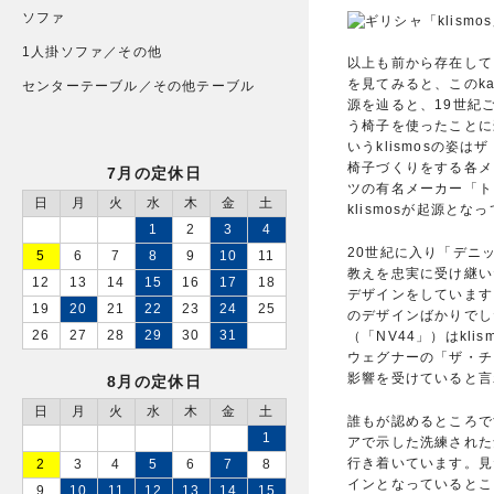
ソファ
1人掛ソファ／その他
以上も前から存在して
を見てみると、このk
センターテーブル／その他テーブル
源を辿ると、19世紀
う椅子を使ったことに
いうklismosの姿
椅子づくりをする各メ
7月の定休日
ツの有名メーカー「ト
日
月
火
水
木
金
土
klismosが起源とな
1
2
3
4
20世紀に入り「デニ
5
6
7
8
9
10
11
教えを忠実に受け継い
12
13
14
15
16
17
18
デザインをしています
19
20
21
22
23
24
25
のデザインばかりでし
26
27
28
29
30
31
（「NV44」）はk
ウェグナーの「ザ・チ
影響を受けていると言
8月の定休日
日
月
火
水
木
金
土
誰もが認めるところで
1
アで示した洗練された
行き着いています。見
2
3
4
5
6
7
8
インとなっているとこ
9
10
11
12
13
14
15