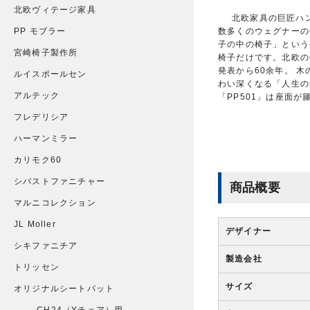
北欧ヴィテージ家具
北欧家具の巨匠ハ
数多くのウェグナーの
PP モブラー
子の中の椅子」という
宮崎椅子製作所
椅子だけです。北欧の
発表から60余年。 
ルイスポールセン
わい深くなる「人生の
アルテック
「PP501」は座面が
フレデリシア
ハーマンミラー
カリモク60
シバストファニチャー
商品概要
マルニコレクション
JL Moller
デザイナー
シキファニチア
製造会社
トリッセン
サイズ
オリジナルシートパット