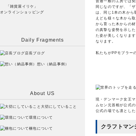
普通一般の工房では契
「雑貨屋イリケ」
同じなのですが、「ザ
オンラインショッピング
は、同じ1本の木から
えども様々な木から取
から育った木からの材
の真摯な姿勢を示した
た姿が美しくなります
Daily Fragments
なります。
私たちがPPモブラー
店長ブログ
想い（納品事例）
About US
現・デンマーク女王マ
ムセン元首相が公式の
大切にしていること
公式の場でも凛とした
環境について
クラフトマン
梱包について