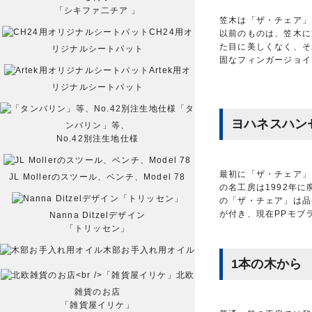
「シキファ二チア 」
笠木は「ザ・チェア」（
CH24用オ
以前のものは、笠木に
た目に美しくなく、そ
リジナルシートパット
固なフィンガージョイ
Artek用オ
リジナルシートパット
「タ
ヨハネスハンセ
ンバリン」等、
No.42別注生地仕様
最初に「ザ・チェア」
JL Mollerのスツール、ベンチ、Model 78
の名工房は1992年
の「ザ・チェア」は品
が付き、現在PPモブ
Nanna Ditzelデザイン
「トリッセン」
木部お手入れ用オイル
1本の木から
北欧
雑貨のお店
「雑貨屋イリケ」