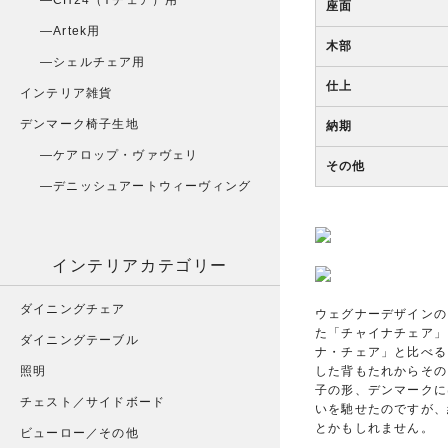
CH24（Yチェア）用
座面
Artek用
木部
シェルチェア用
仕上
インテリア雑貨
デンマーク椅子生地
納期
ケアロップ・ヴァヴェリ
その他
デニッシュアートウィーヴィング
インテリアカテゴリー
ダイニングチェア
ウェグナーデザインのこ
た「チャイナチェア」
ダイニングテーブル
ナ・チェア」と比べる
した背もたれからその
照明
子の形、デンマークに
チェスト／サイドボード
いを馳せたのですが、
とかもしれません。
ビューロー／その他