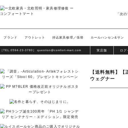
「次の
ブランド
アウトレット
持込家具修理／張替
カールハンセン&サン
［TEL.
0594-23-3780
］
question@comfort-mart.com
実店舗
ログ
【送料無料】【正規
ウェグナー