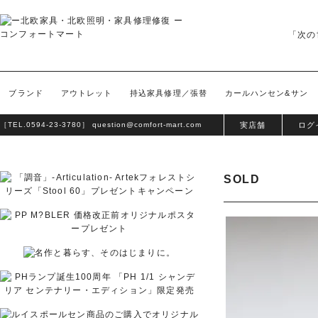
「次の
ブランド
アウトレット
持込家具修理／張替
カールハンセン&サン
［TEL.
0594-23-3780
］
question@comfort-mart.com
実店舗
ログ
SOLD