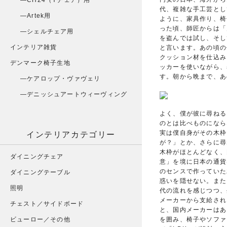
CH24（Yチェア）用
代、複雑な手工芸とし
Artek用
ように、家具作り、椅
った頃、師匠からは「
シェルチェア用
を盗んでは試し、そし
インテリア雑貨
と言います。あの頃の
クッション材を仕込み
デンマーク椅子生地
ッカーを使いながら、
す。朝から晩まで、あ
ケアロップ・ヴァヴェリ
デニッシュアートウィーヴィング
よく、僕が彼に尋ねる
のとは比べものになら
実は僕自身がその木枠
インテリアカテゴリー
が？」とか、さらに尋
木枠がほとんどなく、
ダイニングチェア
意」を境に日本の通貨
のセンスで作っていた
ダイニングテーブル
惑いを隠せない。また
照明
代の流れを感じつつ、
メーカーから支給され
チェスト／サイドボード
と、国内メーカーはあ
を囲み、椅子やソファ
ビューロー／その他