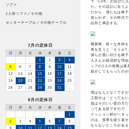
で「LDK」が設計に
ソファ
た。その設計に合うよ
だから、僕たちは椅子
1人掛ソファ／その他
逆らわず、その時代で
センターテーブル／その他テーブル
以外と満足する。
職業柄、様々な木枠を
7月の定休日
誉を言うと「そうか?
日
月
火
水
木
金
土
僕らが買い付ける椅子
1
2
3
4
人さんが経済的な理由
ッフの1人の前職は家
5
6
7
8
9
10
11
紹介してもらったのが
12
13
14
15
16
17
18
19
20
21
22
23
24
25
26
27
28
29
30
31
僕はなんとなくですが
工部分は「とってもい
8月の定休日
負はそのいい質の方だ
日
月
火
水
木
金
土
ってある訳ですので、
クッション材がヘタっ
1
のは、張替を繰り返せ
2
3
4
5
6
7
8
ならないところがある
9
10
11
12
13
14
15