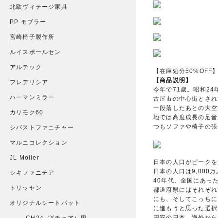
北欧ヴィテージ家具
PP モブラー
宮崎椅子製作所
ルイスポールセン
アルテック
【在庫処分50%OFF】
【商品説明】
フレデリシア
今年で71歳。昭和2
ハーマンミラー
古屋市の中心街とされ
一段落したあとの大空
カリモク60
地では高度成長の足音
つもソファや椅子の張
シバストファニチャー
マルニコレクション
JL Moller
日本の人口がピークを
日本の人口は9,00
シキファニチア
40年代、全国にあった
トリッセン
都道府県にはそれぞれ
にも、そしてこっちに
オリジナルシートパット
に進もうと思った選択
円安の日本、海外から