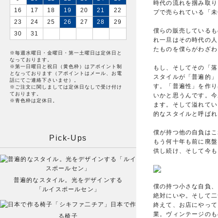
時代の流れを掴み取り
16
17
18
19
20
21
22
プで売られている「未
23
24
25
26
27
28
29
僕らの販売しているも
30
31
れ一旦はその時代の人
たものを僕らがわざわ
※毎週水曜日・金曜日・第一土曜日は定休日と
なっております。
※第一日曜日と祝日（黄色枠）はアポイント制
もし、そしてその「落
となっております（アポイントはメール、お電
スタイルが「普遍的」
話にてご連絡下さいませ）。
す。「普遍性」を作り
※ご注文に関しましては定休日なしで受け付け
ております。
いかと思うんです。今
※青色枠は定休日。
ます。そして溢れてい
的なスタイルと呼ばれ
僕が持つ他の自負はこ
Pick-Ups
もう何十年も前に廃盤
供し続け、そして今も
普遍的なスタイル。光をデザインする
僕の持つ小さな自負、
「ルイスポールセン」
絶対にいや。そして二
日本で作
終えて、お店にやって
業。ヴィンテージのも
る椅子