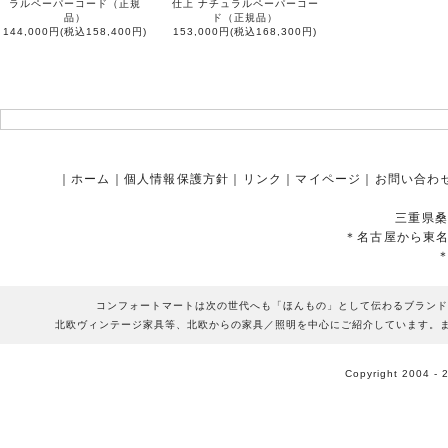
ラルペーパーコード（正規
仕上 ナチュラルペーパーコー
品）
ド（正規品）
144,000円(税込158,400円)
153,000円(税込168,300円)
｜
ホーム
｜
個人情報保護方針
｜
リンク
｜
マイページ
｜
お問い合わ
三重県桑
＊名古屋から東
コンフォートマートは次の世代へも「ほんもの」として伝わるブランド
北欧ヴィンテージ家具等、北欧からの家具／照明を中心にご紹介しています。
Copyright 2004 - 