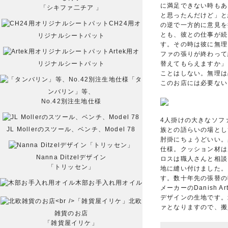
に満足できない時もあ
「シキファ二チア 」
と思ったんだけど」と
CH24用オ
の逆で一方的に意見を
とも、彼との仕事が続
リジナルシートパット
す。その時は彼に無理
Artek用オ
ファの張りが終わって
替えてもらえますか」
リジナルシートパット
ことはしない。無理は
「タ
このお店には必要ない
ンバリン」等、
No.42別注生地仕様
4人掛けの大きなソフ
JL Mollerのスツール、ベンチ、Model 78
族との語らいの場とし
肘掛にちょうどいい。
仕様。クッション材は
Nanna Ditzelデザイン
ロスは職人さんと相談
「トリッセン」
地に縫い付けました。
す。数十年先の張替の
木部お手入れ用オイル
メーカーのDanish 
デザインの生地です。
北欧
ァとなりますので、搬
雑貨のお店
「雑貨屋イリケ」