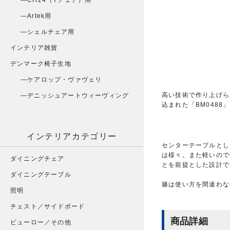
CH24（Yチェア）用
Artek用
シェルチェア用
インテリア雑貨
デンマーク椅子生地
ケアロップ・ヴァヴェリ
高い技術で作り上げら
デニッシュアートウィーヴィング
込まれた「BM048
インテリアカテゴリー
センターテーブルとし
は様々。また軽いので
ダイニングチェア
とを前提とした設計で
ダイニングテーブル
籐は使い方を間違わな
照明
チェスト／サイドボード
商品詳細
ビューロー／その他