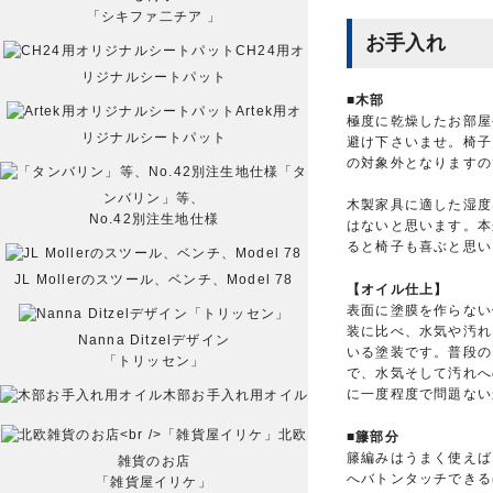
「シキファ二チア 」
お手入れ
CH24用オ
リジナルシートパット
■木部
Artek用オ
極度に乾燥したお部屋
リジナルシートパット
避け下さいませ。椅子
の対象外となりますの
「タ
ンバリン」等、
木製家具に適した湿度
No.42別注生地仕様
はないと思います。本
ると椅子も喜ぶと思い
JL Mollerのスツール、ベンチ、Model 78
【オイル仕上】
表面に塗膜を作らない
装に比べ、水気や汚れ
Nanna Ditzelデザイン
いる塗装です。普段の
「トリッセン」
で、水気そして汚れへ
に一度程度で問題ない
木部お手入れ用オイル
北欧
■籐部分
籐編みはうまく使えば
雑貨のお店
へバトンタッチできる
「雑貨屋イリケ」