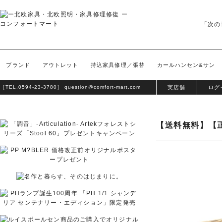
「次の
ブランド
アウトレット
持込家具修理／張替
カールハンセン&サン
［TEL.
0594-23-3780
］
question@comfort-mart.com
実店舗
ログ
【送料無料】【正