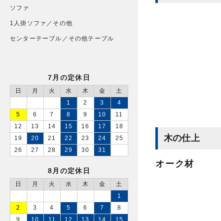
ソファ
1人掛ソファ／その他
センターテーブル／その他テーブル
7月の定休日
日
月
火
水
木
金
土
1
2
3
4
5
6
7
8
9
10
11
12
13
14
15
16
17
18
木の仕上
19
20
21
22
23
24
25
26
27
28
29
30
31
オーク材
8月の定休日
日
月
火
水
木
金
土
1
2
3
4
5
6
7
8
9
10
11
12
13
14
15