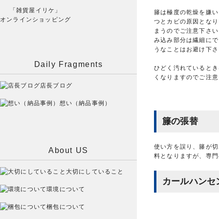
「雑貨屋イリケ」
籐は極度の乾燥を嫌い
オンラインショッピング
つとカビの原因となり
まうのでご注意下さい
み込み部分は繊細にで
うなことはお避け下さ
Daily Fragments
ひどく汚れているとき
くなりますのでご注意
店長ブログ
想い（納品事例）
籐の張替
使い方を誤り、籐が切
About US
料となりますが、専門
大切にしていること
カールハンセ
環境について
梱包について