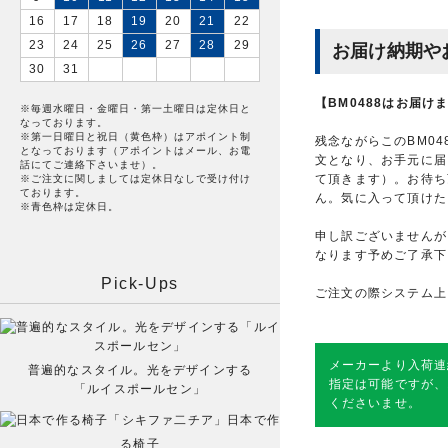
16
17
18
19
20
21
22
23
24
25
26
27
28
29
お届け納期や
30
31
【BM0488はお届け
※毎週水曜日・金曜日・第一土曜日は定休日と
なっております。
※第一日曜日と祝日（黄色枠）はアポイント制
残念ながらこのBM0
となっております（アポイントはメール、お電
文となり、お手元に届
話にてご連絡下さいませ）。
て頂きます）。お待ち
※ご注文に関しましては定休日なしで受け付け
ております。
ん。気に入って頂けた
※青色枠は定休日。
申し訳ございませんが
なります予めご了承下
Pick-Ups
ご注文の際システム上
メーカーより入荷連
普遍的なスタイル。光をデザインする
指定は可能ですが、
「ルイスポールセン」
くださいませ。
日本で作
る椅子