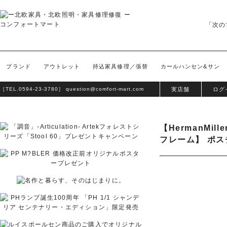
「次の
ブランド
アウトレット
持込家具修理／張替
カールハンセン&サン
［TEL.
0594-23-3780
］
question@comfort-mart.com
実店舗
ログ
【HermanM
フレーム】 ポス