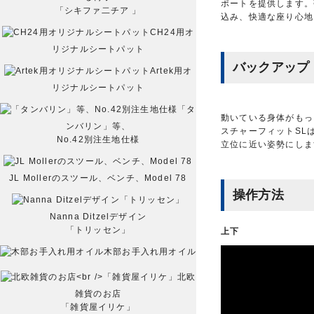
ポートを提供します。
「シキファ二チア 」
込み、快適な座り心地
CH24用オ
リジナルシートパット
バックアップ
Artek用オ
リジナルシートパット
「タ
動いている身体がもっ
ンバリン」等、
スチャーフィットSL
No.42別注生地仕様
立位に近い姿勢にしま
JL Mollerのスツール、ベンチ、Model 78
操作方法
Nanna Ditzelデザイン
「トリッセン」
上下
木部お手入れ用オイル
北欧
雑貨のお店
「雑貨屋イリケ」