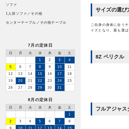
ソファ
サイズの選び
1人掛ソファ／その他
センターテーブル／その他テーブル
ご自身の身体に合うチ
イズとなり、最も選ば
7月の定休日
日
月
火
水
木
金
土
8Z ペリクル
1
2
3
4
5
6
7
8
9
10
11
12
13
14
15
16
17
18
19
20
21
22
23
24
25
26
27
28
29
30
31
8月の定休日
日
月
火
水
木
金
土
フルアジャス
1
2
3
4
5
6
7
8
9
10
11
12
13
14
15