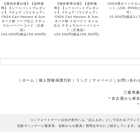
【国内在庫仕様】【送料無
【海外取寄仕様】【送料無
CH24用オリジナル
料】【シートパットプレゼン
料】【シートパットプレゼン
ット（J39, PP6
ト】 Yチェア（ワイチェア）
ト】 Yチェア（ワイチェア）
可）
CH24 Carl Hansen & Son
CH24 Carl Hansen & Son
10,500円(税込11,
オーク材 ソープ仕上 ナチュ
オーク材 スモークド オイル
ラルペーパーコード（正規
仕上 ナチュラルペーパーコー
品）
ド（正規品）
144,000円(税込158,400円)
153,000円(税込168,300円)
｜
ホーム
｜
個人情報保護方針
｜
リンク
｜
マイページ
｜
お問い合わ
三重県桑
＊名古屋から東
コンフォートマートは次の世代へも「ほんもの」として伝わるブランド
北欧ヴィンテージ家具等、北欧からの家具／照明を中心にご紹介しています。