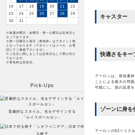
16
17
18
19
20
21
22
23
24
25
26
27
28
29
キャスター
30
31
※毎週水曜日・金曜日・第一土曜日は定休日と
なっております。
※第一日曜日と祝日（黄色枠）はアポイント制
となっております（アポイントはメール、お電
話にてご連絡下さいませ）。
快適さをキー
※ご注文に関しましては定休日なしで受け付け
ております。
※青色枠は定休日。
アーロンは、発泡素材
ことによる最大の問題
Pick-Ups
可能にし、肌の温度を
ゾーンに身を
普遍的なスタイル。光をデザインする
「ルイスポールセン」
日本で作
アーロンの8Zペリク
る椅子