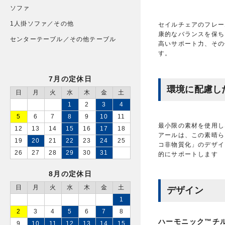
ソファ
1人掛ソファ／その他
セイルチェアのフレー
康的なバランスを保ち
センターテーブル／その他テーブル
高いサポート力、その
す。
7月の定休日
環境に配慮し
日
月
火
水
木
金
土
1
2
3
4
5
6
7
8
9
10
11
最小限の素材を使用し
12
13
14
15
16
17
18
アールは、この素晴ら
19
20
21
22
23
24
25
コ非物質化」のデザイ
26
27
28
29
30
31
的にサポートします
8月の定休日
日
月
火
水
木
金
土
デザイン
1
2
3
4
5
6
7
8
ハーモニック™チ
9
10
11
12
13
14
15