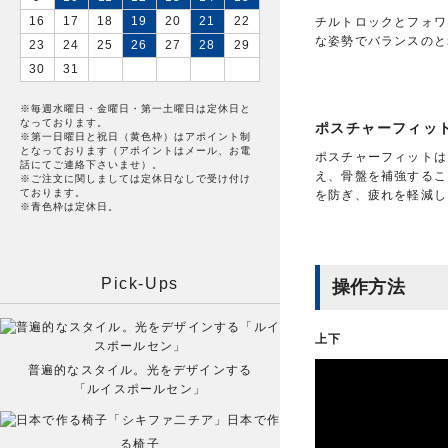
16
17
18
19
20
21
22
チルトロックとフォワ
な姿勢でバランスのと
23
24
25
26
27
28
29
30
31
※毎週水曜日・金曜日・第一土曜日は定休日と
なっております。
ポスチャーフィッ
※第一日曜日と祝日（黄色枠）はアポイント制
となっております（アポイントはメール、お電
ポスチャーフィットは
話にてご連絡下さいませ）。
え、骨盤を補強するこ
※ご注文に関しましては定休日なしで受け付け
ております。
を防ぎ、疲れを軽減し
※青色枠は定休日。
Pick-Ups
操作方法
上下
普遍的なスタイル。光をデザインする
「ルイスポールセン」
日本で作
る椅子