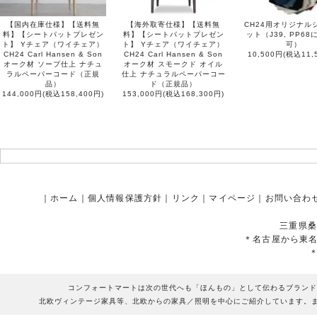
【国内在庫仕様】【送料無
【海外取寄仕様】【送料無
CH24用オリジナル
料】【シートパットプレゼン
料】【シートパットプレゼン
ット（J39, PP6
ト】 Yチェア（ワイチェア）
ト】 Yチェア（ワイチェア）
可）
CH24 Carl Hansen & Son
CH24 Carl Hansen & Son
10,500円(税込11,
オーク材 ソープ仕上 ナチュ
オーク材 スモークド オイル
ラルペーパーコード（正規
仕上 ナチュラルペーパーコー
品）
ド（正規品）
144,000円(税込158,400円)
153,000円(税込168,300円)
｜
ホーム
｜
個人情報保護方針
｜
リンク
｜
マイページ
｜
お問い合わ
三重県桑
＊名古屋から東
コンフォートマートは次の世代へも「ほんもの」として伝わるブランド
北欧ヴィンテージ家具等、北欧からの家具／照明を中心にご紹介しています。