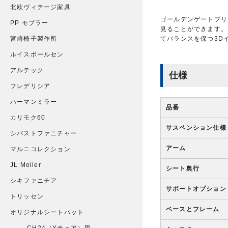
北欧ヴィテージ家具
ゴールデンゲートブリ
PP モブラー
見ることができます。
宮崎椅子製作所
てバランスを保つ3D
ルイスポールセン
アルテック
仕様
フレデリシア
ハーマンミラー
品番
カリモク60
サスペンション仕様
シバストファニチャー
アーム
マルニコレクション
JL Moller
シート奥行
シキファニチア
サポートオプション
トリッセン
ベースとフレーム
オリジナルシートパット