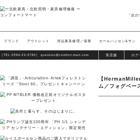
「次の
ブランド
アウトレット
持込家具修理／張替
カールハンセン&サン
［TEL.
0594-23-3780
］
question@comfort-mart.com
実店舗
ログ
【HermanM
ム／フォグベー