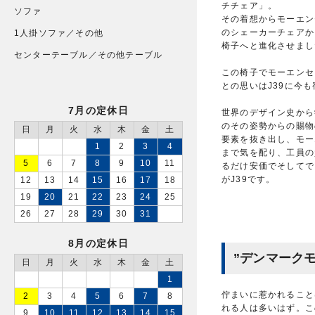
チチェア」。
ソファ
その着想からモーエン
のシェーカーチェアか
1人掛ソファ／その他
椅子へと進化させまし
センターテーブル／その他テーブル
この椅子でモーエンセ
との思いはJ39に今
7月の定休日
世界のデザイン史から
のその姿勢からの賜物
日
月
火
水
木
金
土
要素を抜き出し、モー
1
2
3
4
まで気を配り、工員の
5
6
7
8
9
10
11
るだけ安価でそしてで
がJ39です。
12
13
14
15
16
17
18
19
20
21
22
23
24
25
26
27
28
29
30
31
8月の定休日
”デンマーク
日
月
火
水
木
金
土
1
佇まいに惹かれること
2
3
4
5
6
7
8
れる人は多いはず。こ
9
10
11
12
13
14
15