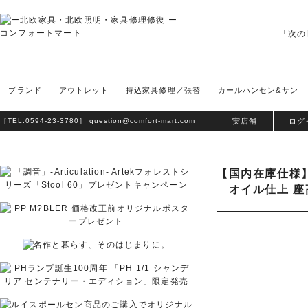
「次の
ブランド
アウトレット
持込家具修理／張替
カールハンセン&サン
［TEL.
0594-23-3780
］
question@comfort-mart.com
実店舗
ログ
【国内在庫仕様】
オイル仕上 座高