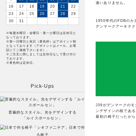
違いありません。
16
17
18
19
20
21
22
23
24
25
26
27
28
29
1950年代のFDBの
30
31
デンマークアーキテク
※毎週水曜日・金曜日・第一土曜日は定休日と
なっております。
※第一日曜日と祝日（黄色枠）はアポイント制
となっております（アポイントはメール、お電
話にてご連絡下さいませ）。
※ご注文に関しましては定休日なしで受け付け
ております。
※青色枠は定休日。
Pick-Ups
J39がデンマークの
ンデザインの核である
普遍的なスタイル。光をデザインする
最初の椅子だったから
「ルイスポールセン」
日本で作
る椅子