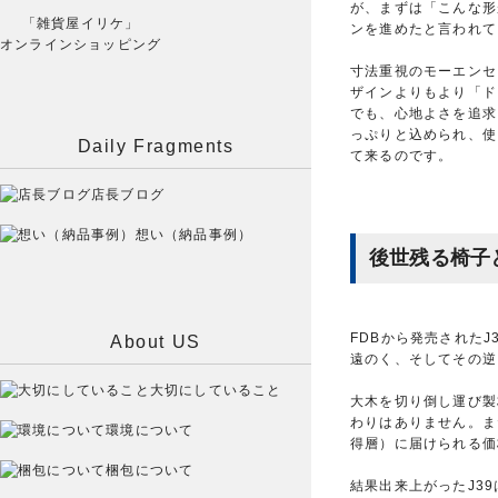
が、まずは「こんな形
「雑貨屋イリケ」
ンを進めたと言われて
オンラインショッピング
寸法重視のモーエンセ
ザインよりもより「ド
でも、心地よさを追求
っぷりと込められ、使
Daily Fragments
て来るのです。
店長ブログ
想い（納品事例）
後世残る椅子
FDBから発売された
About US
遠のく、そしてその逆
大切にしていること
大木を切り倒し運び製
わりはありません。ま
環境について
得層）に届けられる価
梱包について
結果出来上がったJ3