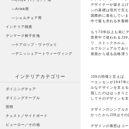
CH24（Yチェア）用
デザイナーが築き上げ
Artek用
ンの基礎は現代で言え
国際的に進化していま
シェルチェア用
中で最も売れる木製椅
インテリア雑貨
もう70年以上も前に
デンマーク椅子生地
世界中で使われるJ3
リ、ストックホルム、
ケアロップ・ヴァヴェリ
ルでカジュアルであり
デニッシュアートウィーヴィング
座面から成る品格漂う
インテリアカテゴリー
J39の特徴と言えば
ーエンセンが1947
ルなデザインを支える
ダイニングチェア
指したのははっきりと
ダイニングテーブル
してそのデザインを支
照明
デザインのシンプルさ
かったからJ39はそ
チェスト／サイドボード
ビューロー／その他
デザインの着想はコー