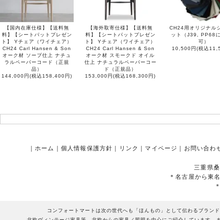
【国内在庫仕様】【送料無
【海外取寄仕様】【送料無
CH24用オリジナル
料】【シートパットプレゼン
料】【シートパットプレゼン
ット（J39, PP6
ト】 Yチェア（ワイチェア）
ト】 Yチェア（ワイチェア）
可）
CH24 Carl Hansen & Son
CH24 Carl Hansen & Son
10,500円(税込11,
オーク材 ソープ仕上 ナチュ
オーク材 スモークド オイル
ラルペーパーコード（正規
仕上 ナチュラルペーパーコー
品）
ド（正規品）
144,000円(税込158,400円)
153,000円(税込168,300円)
｜
ホーム
｜
個人情報保護方針
｜
リンク
｜
マイページ
｜
お問い合わ
三重県桑
＊名古屋から東
コンフォートマートは次の世代へも「ほんもの」として伝わるブランド
北欧ヴィンテージ家具等、北欧からの家具／照明を中心にご紹介しています。