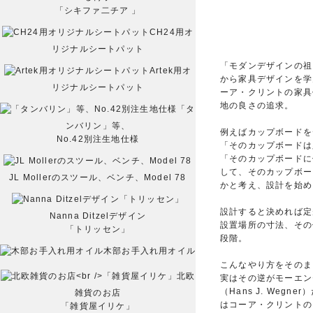
「シキファ二チア 」
CH24用オ
リジナルシートパット
「モダンデザインの祖
Artek用オ
から家具デザインを学
リジナルシートパット
ーア・クリントの家具
地の良さの追求。
「タ
ンバリン」等、
例えばカップボードを
No.42別注生地仕様
「そのカップボードは
「そのカップボードに
して、そのカップボー
JL Mollerのスツール、ベンチ、Model 78
かと考え、設計を始め
設計すると決めれば定
Nanna Ditzelデザイン
設置場所の寸法、その
「トリッセン」
段階。
木部お手入れ用オイル
こんなやり方をそのま
北欧
実はその逆がモーエン
（Hans J. Weg
雑貨のお店
はコーア・クリントの
「雑貨屋イリケ」