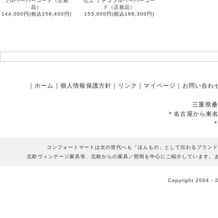
ラルペーパーコード（正規
仕上 ナチュラルペーパーコー
品）
ド（正規品）
144,000円(税込158,400円)
153,000円(税込168,300円)
｜
ホーム
｜
個人情報保護方針
｜
リンク
｜
マイページ
｜
お問い合わ
三重県桑
＊名古屋から東
コンフォートマートは次の世代へも「ほんもの」として伝わるブランド
北欧ヴィンテージ家具等、北欧からの家具／照明を中心にご紹介しています。
Copyright 2004 - 