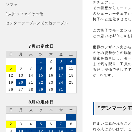
チチェア」。
ソファ
その着想からモーエン
のシェーカーチェアか
1人掛ソファ／その他
椅子へと進化させまし
センターテーブル／その他テーブル
この椅子でモーエンセ
との思いはJ39に今
7月の定休日
世界のデザイン史から
のその姿勢からの賜物
日
月
火
水
木
金
土
要素を抜き出し、モー
1
2
3
4
まで気を配り、工員の
5
6
7
8
9
10
11
るだけ安価でそしてで
がJ39です。
12
13
14
15
16
17
18
19
20
21
22
23
24
25
26
27
28
29
30
31
8月の定休日
”デンマーク
日
月
火
水
木
金
土
1
佇まいに惹かれること
2
3
4
5
6
7
8
れる人は多いはず。こ
9
10
11
12
13
14
15