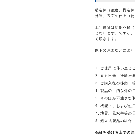
構造体（強度、構造体
外装、表面の仕上（使
上記保証は初期不良（
となります。ですが、
て頂きます。
以下の原因などにより
ご使用に伴い生じ
直射日光、冷暖房
ご購入後の移動、
製品の目的以外の
そのほか不適切な
機能上、および使
地震、風水害等の
組立式製品の場合
保証を受ける上での注