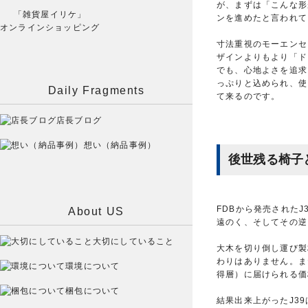
が、まずは「こんな形
「雑貨屋イリケ」
ンを進めたと言われて
オンラインショッピング
寸法重視のモーエンセ
ザインよりもより「ド
でも、心地よさを追求
っぷりと込められ、使
Daily Fragments
て来るのです。
店長ブログ
想い（納品事例）
後世残る椅子
FDBから発売された
About US
遠のく、そしてその逆
大切にしていること
大木を切り倒し運び製
わりはありません。ま
環境について
得層）に届けられる価
梱包について
結果出来上がったJ3