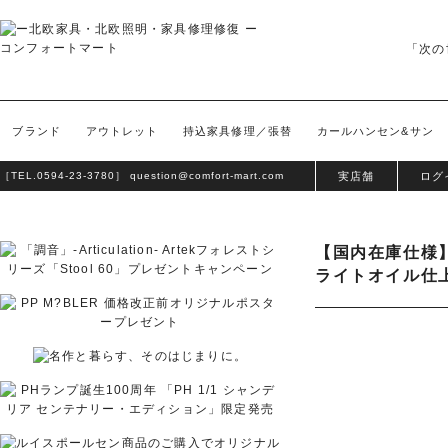
「次の
ブランド
アウトレット
持込家具修理／張替
カールハンセン&サン
［TEL.
0594-23-3780
］
question@comfort-mart.com
実店舗
ログ
【国内在庫仕様
ライトオイル仕上