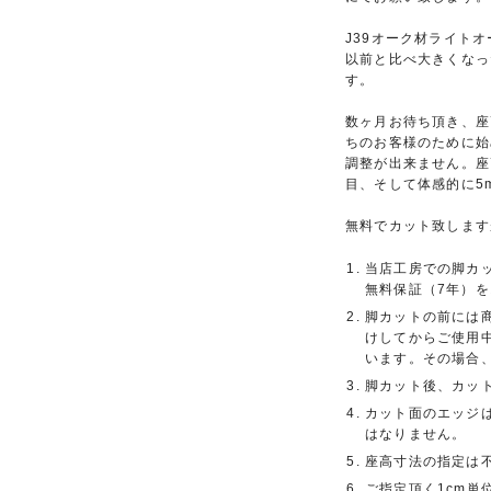
J39オーク材ライト
以前と比べ大きくなっ
す。
数ヶ月お待ち頂き、座
ちのお客様のために始
調整が出来ません。座
目、そして体感的に5
無料でカット致します
当店工房での脚カ
無料保証（7年）
脚カットの前には
けしてからご使用
います。その場合
脚カット後、カッ
カット面のエッジ
はなりません。
座高寸法の指定は
ご指定頂く1cm単