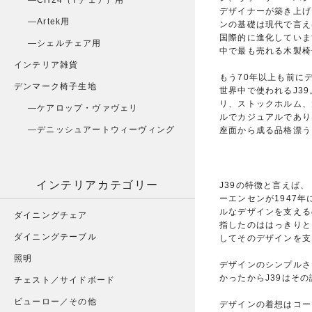
CH24（Yチェア）用
デザイナーが築き上げ
Artek用
ンの基礎は現代で言え
国際的に進化していま
シェルチェア用
中で最も売れる木製椅
インテリア雑貨
もう70年以上も前に
デンマーク椅子生地
世界中で使われるJ3
リ、ストックホルム、
ケアロップ・ヴァヴェリ
ルでカジュアルであり
デニッシュアートウィーヴィング
座面から成る品格漂う
インテリアカテゴリー
J39の特徴と言えば
ーエンセンが1947
ルなデザインを支える
ダイニングチェア
指したのははっきりと
ダイニングテーブル
してそのデザインを支
照明
デザインのシンプルさ
かったからJ39はそ
チェスト／サイドボード
ビューロー／その他
デザインの着想はコー