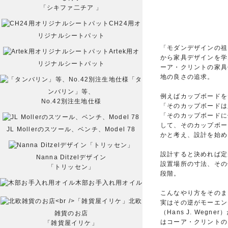
「シキファ二チア 」
CH24用オ
リジナルシートパット
「モダンデザインの祖
Artek用オ
から家具デザインを学
リジナルシートパット
ーア・クリントの家具
地の良さの追求。
「タ
ンバリン」等、
例えばカップボードを
No.42別注生地仕様
「そのカップボードは
「そのカップボードに
して、そのカップボー
JL Mollerのスツール、ベンチ、Model 78
かと考え、設計を始め
設計すると決めれば定
Nanna Ditzelデザイン
設置場所の寸法、その
「トリッセン」
段階。
木部お手入れ用オイル
こんなやり方をそのま
北欧
実はその逆がモーエン
（Hans J. Weg
雑貨のお店
はコーア・クリントの
「雑貨屋イリケ」