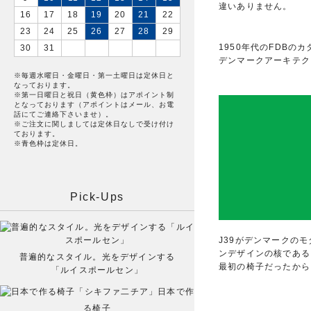
違いありません。
16
17
18
19
20
21
22
23
24
25
26
27
28
29
1950年代のFDBの
30
31
デンマークアーキテク
※毎週水曜日・金曜日・第一土曜日は定休日と
なっております。
※第一日曜日と祝日（黄色枠）はアポイント制
となっております（アポイントはメール、お電
話にてご連絡下さいませ）。
※ご注文に関しましては定休日なしで受け付け
ております。
※青色枠は定休日。
Pick-Ups
J39がデンマークの
ンデザインの核である
普遍的なスタイル。光をデザインする
最初の椅子だったから
「ルイスポールセン」
日本で作
る椅子