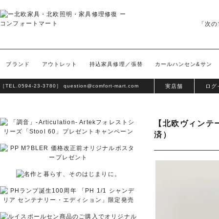
「次の
ブランド
アウトレット
持込家具修理／張替
カールハンセン&サン
［TEL.
0594-23-3780
］
question@comfort-mart.com
実店舗
ログ
【北欧ヴィンテー
済）