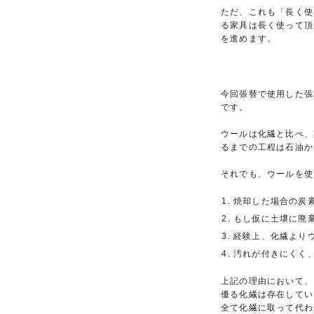
ただ、これも「長く使
る家具は長く使って頂
を進めます。
今回張替で使用した張
です。
ウールは化繊と比べ、
るまでの工程は石油か
それでも、ウールを使
焼却した場合の炭
もし仮に土壌に廃
経験上、化繊より
汚れが付きにくく
上記の理由において、
優る化繊は存在してい
全て化繊に取って代わ