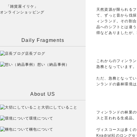
「雑貨屋イリケ」
天然資源が限られるフ
オンラインショッピング
て、ずっと昔から伐採
ィンランド。その割合
品へのシフトとは違う
得などありましたが、
Daily Fragments
店長ブログ
これからのフィンラン
想い（納品事例）
急務となっています。
ただ、急務となってい
ンランドの森林環境は
About US
大切にしていること
フィンランドの林業の
スと言われる生成品。
環境について
梱包について
ヴィスコースは多くの
Kvadrat社のロングセ