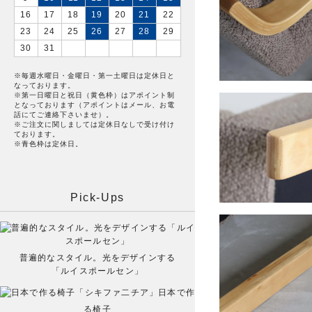
16
17
18
19
20
21
22
23
24
25
26
27
28
29
30
31
※毎週水曜日・金曜日・第一土曜日は定休日と
なっております。
※第一日曜日と祝日（黄色枠）はアポイント制
となっております（アポイントはメール、お電
話にてご連絡下さいませ）。
※ご注文に関しましては定休日なしで受け付け
ております。
※青色枠は定休日。
Pick-Ups
普遍的なスタイル。光をデザインする
「ルイスポールセン」
日本で作
る椅子