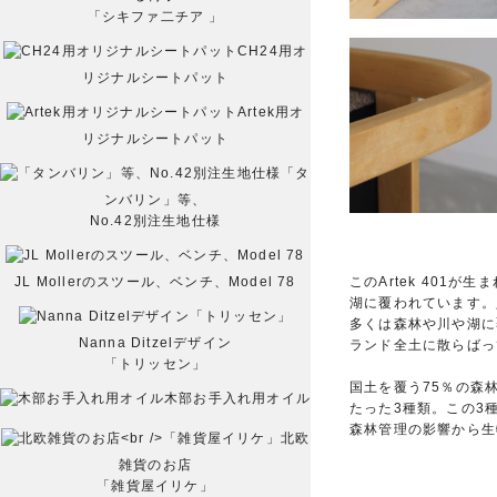
「シキファ二チア 」
CH24用オ
リジナルシートパット
Artek用オ
リジナルシートパット
「タ
ンバリン」等、
No.42別注生地仕様
このArtek 401
JL Mollerのスツール、ベンチ、Model 78
湖に覆われています。
多くは森林や川や湖に
Nanna Ditzelデザイン
ランド全土に散らばっ
「トリッセン」
国土を覆う75％の森
木部お手入れ用オイル
たった3種類。この3
森林管理の影響から生
北欧
雑貨のお店
「雑貨屋イリケ」