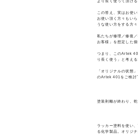
より長く使って頂ける
この答え、実はお使い
お使い頂く方々もいら
うな使い方をする方々
私たちが修理／修復／
お客様」を想定した個
つまり、このArte
り長く使う」と考える
「オリジナルの状態」
のArtek 401をご検
塗装剥離が終わり、乾
ラッカー塗料を使い、
る化学製品。オリジナ