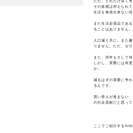
ただ、どれだけ深く考
その規模は抑えられて
生活を無視出来ない現
また生活必需品である
ることはありません。
人口減と共に、また趣
りません。ただ、ゼロ
また、何年もそして何
しかし、実際には何度
か。
減るはずの需要に争わ
るんです。
買い替えが進まない、
の社会貢献だと思って
ここでご紹介するArt