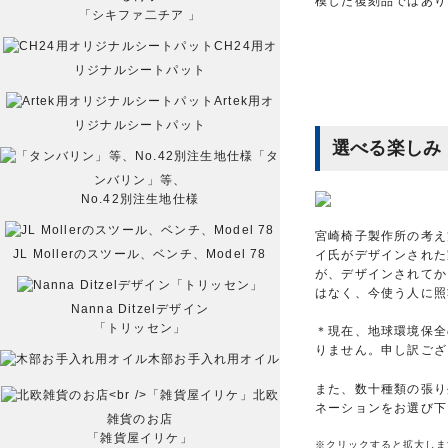
模した復刻品ではあり
「シキファ二チア 」
CH24用オ
リジナルシートパット
Artek用オ
リジナルシートパット
選べる楽しみ
「タ
ンバリン」等、
No.42別注生地仕様
宮崎椅子製作所の考え
JL Mollerのスツール、ベンチ、Model 78
イ氏がデザインされた
が、デザインされてか
はなく、今使う人に照
Nanna Ditzelデザイン
「トリッセン」
＊現在、地球環境保全
りません。申し訳ござ
木部お手入れ用オイル
また、数十種類の張り
北欧
ネーションをお選び下
雑貨のお店
「雑貨屋イリケ」
※クリックすると拡大しま