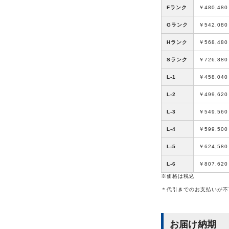
Fランク
￥480,480
Gランク
￥542,080
Hランク
￥568,480
Sランク
￥726,880
L-1
￥458,040
L-2
￥499,620
L-3
￥549,560
L-4
￥599,500
L-5
￥624,580
L-6
￥807,620
※価格は税込
＊代引きでのお支払いが不
お届け納期