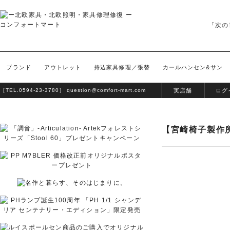
「次の
ブランド
アウトレット
持込家具修理／張替
カールハンセン&サン
［TEL.
0594-23-3780
］
question@comfort-mart.com
実店舗
ログ
【宮崎椅子製作