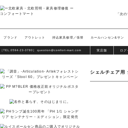
「次の
ブランド
アウトレット
持込家具修理／張替
カールハンセン&サン
［TEL.
0594-23-3780
］
question@comfort-mart.com
実店舗
ログ
シェルチェア用 