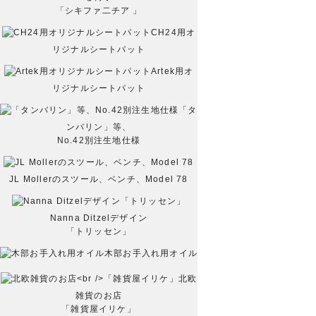
「シキファ二チア 」
CH24用オ
リジナルシートパット
Artek用オ
リジナルシートパット
「タ
ンバリン」等、
No.42別注生地仕様
JL Mollerのスツール、ベンチ、Model 78
Nanna Ditzelデザイン
「トリッセン」
木部お手入れ用オイル
北欧
雑貨のお店
「雑貨屋イリケ」