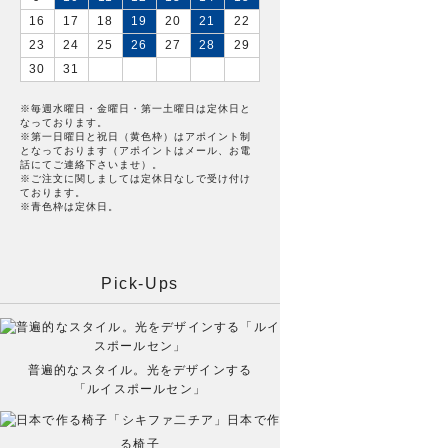
16
17
18
19
20
21
22
23
24
25
26
27
28
29
30
31
※毎週水曜日・金曜日・第一土曜日は定休日と
なっております。
※第一日曜日と祝日（黄色枠）はアポイント制
となっております（アポイントはメール、お電
話にてご連絡下さいませ）。
※ご注文に関しましては定休日なしで受け付け
ております。
※青色枠は定休日。
Pick-Ups
普遍的なスタイル。光をデザインする
「ルイスポールセン」
日本で作
る椅子