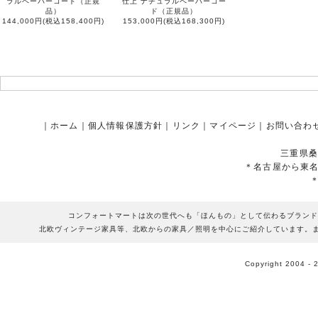
ラルペーパーコード（正規
仕上 ナチュラルペーパーコー
品）
ド（正規品）
144,000円(税込158,400円)
153,000円(税込168,300円)
｜
ホーム
｜
個人情報保護方針
｜
リンク
｜
マイページ
｜
お問い合わ
三重県桑
＊名古屋から東
コンフォートマートは次の世代へも「ほんもの」として伝わるブランド
北欧ヴィンテージ家具等、北欧からの家具／照明を中心にご紹介しています。
Copyright 2004 - 