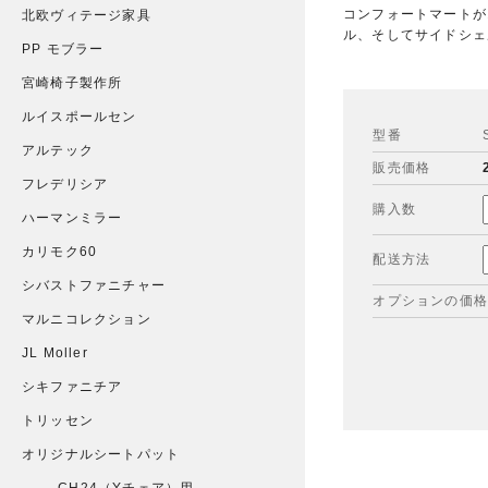
コンフォートマートが
北欧ヴィテージ家具
ル、そしてサイドシェ
PP モブラー
宮崎椅子製作所
ルイスポールセン
型番
アルテック
販売価格
フレデリシア
購入数
ハーマンミラー
カリモク60
配送方法
シバストファニチャー
オプションの価格
マルニコレクション
JL Moller
シキファニチア
トリッセン
オリジナルシートパット