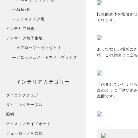
CH24（Yチェア）用
Artek用
比較的身体を後傾させ
シェルチェア用
くれます。
インテリア雑貨
デンマーク椅子生地
ケアロップ・ヴァヴェリ
あって欲しい場所にき
時、この肘掛けは立ち
デニッシュアートウィーヴィング
インテリアカテゴリー
「想像していたよりも
座のように「伸び縮み
ダイニングチェア
座面です。
ダイニングテーブル
照明
チェスト／サイドボード
ビューロー／その他