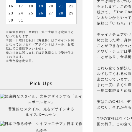
ナーは曲げ木で作ら
16
17
18
19
20
21
22
を示します。この着
続けて、「The 
23
24
25
26
27
28
29
ン＆サンからやって
30
31
依頼は「CH24」
※毎週水曜日・金曜日・第一土曜日は定休日と
チャイナチェアやザ
なっております。
緒に使った時、身体
※第一日曜日と祝日（黄色枠）はアポイント制
となっております（アポイントはメール、お電
ことができなかった
話にてご連絡下さいませ）。
アやザ・チェアは手
※ご注文に関しましては定休日なしで受け付け
ことがあり、食卓椅
ております。
※青色枠は定休日。
これら全てを解決し
ルドしてくれる位置
楽になっています。
Pick-Ups
また一度に多く生産
一度に数脚まとめ買
実はこのCH24、
となり、それが今も
普遍的なスタイル。光をデザインする
「ルイスポールセン」
Y型の支柱はウィン
日本で作
国の椅子。この全て
る椅子