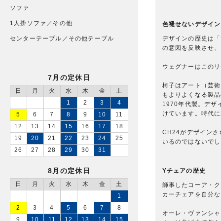
ソファ
1人掛ソファ／その他
色褪せないデザイン
デザインの歴史は「
センターテーブル／その他テーブル
の意図を反映させ、
ウェグナーはこのリ
7月の定休日
椅子はアート（芸術
日
月
火
水
木
金
土
もよりよくなる製品
1
2
3
4
1970年代製。デ
けています。時代に
5
6
7
8
9
10
11
12
13
14
15
16
17
18
CH24がデザイン
19
20
21
22
23
24
25
いるのではないでし
26
27
28
29
30
31
8月の定休日
Yチェアの歴史
日
月
火
水
木
金
土
師事したコーア・ク
カーチェアを自分な
1
2
3
4
5
6
7
8
オーレ・ヴァンシャー
9
10
11
12
13
14
15