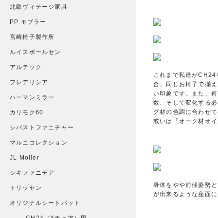
北欧ヴィテージ家具
PP モブラー
宮崎椅子製作所
ルイスポールセン
アルテック
これまで私達がCH2
フレデリシア
合、同じお椅子で揃え
い印象です。また、何
ハーマンミラー
数、そして変化する必
グ材の色調に合わせて
カリモク60
或いは「オーク材オイ
シバストファニチャー
マルニコレクション
JL Moller
シキファニチア
身体をやや前傾姿勢と
トリッセン
が出来るような座面に
オリジナルシートパット