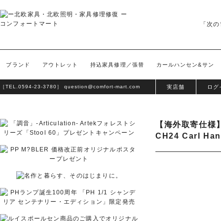
「次の
ブランド
アウトレット
持込家具修理／張替
カールハンセン&サン
［TEL.
0594-23-3780
］
question@comfort-mart.com
実店舗
ログ
【海外取寄仕様
CH24 Carl