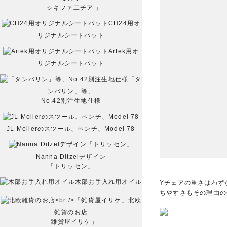
「シキファ二チア 」
CH24用オ
リジナルシートパット
Artek用オ
リジナルシートパット
「タ
ンバリン」等、
No.42別注生地仕様
JL Mollerのスツール、ベンチ、Model 78
Nanna Ditzelデザイン
「トリッセン」
木部お手入れ用オイル
Yチェアの重さはわず
ちやすさもその理由の
北欧
雑貨のお店
「雑貨屋イリケ」