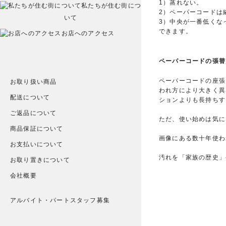
1）蒸れない。
私たちが住む街につ
2）ペーパーコードは
いて
3）中央が一番低くな
できます。
お店へのアクセス
ペーパーコードの張替
ペーパーコードの座張
お取り扱い商品
われ方により大きく異
配送について
ションよりも長持ちす
ご返品について
ただ、使い始めは気に
商品保証について
画像にある数十年使わ
お支払いについて
汚れを「家族の歴史」
お取り置きについて
会社概要
アルバイト・パートスタッフ募集