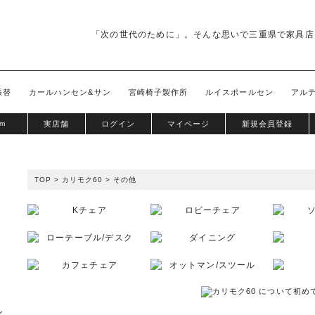
「次の世代のために」。そんな思いで三重県で家具店
張替
カールハンセン&サン
宮崎椅子製作所
ルイスポールセン
アル
om
実店舗
ログイン
マイページ
新規会員登録
TOP
>
カリモク60
>
その他