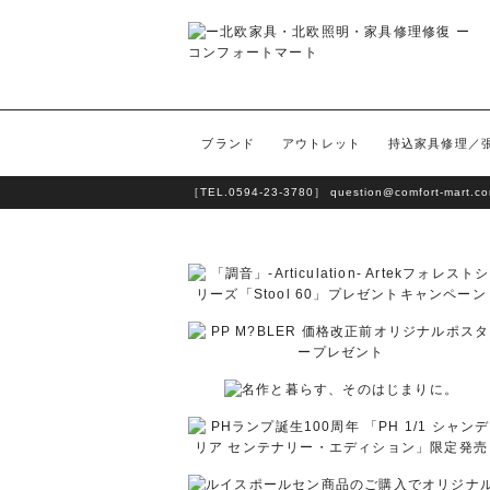
ブランド
アウトレット
持込家具修理／
［TEL.
0594-23-3780
］
question@comfort-mart.c