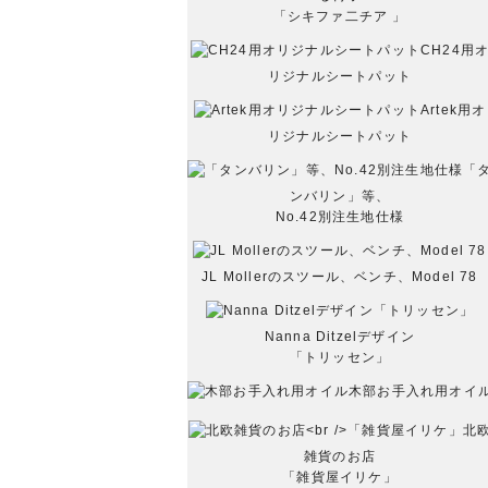
「シキファ二チア 」
CH24用
リジナルシートパット
Artek用オ
リジナルシートパット
「
ンバリン」等、
No.42別注生地仕様
JL Mollerのスツール、ベンチ、Model 78
Nanna Ditzelデザイン
「トリッセン」
木部お手入れ用オイ
北
雑貨のお店
「雑貨屋イリケ」