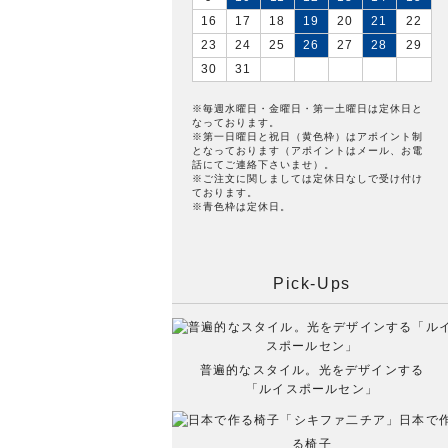
16
17
18
19
20
21
22
23
24
25
26
27
28
29
30
31
※毎週水曜日・金曜日・第一土曜日は定休日と
なっております。
※第一日曜日と祝日（黄色枠）はアポイント制
となっております（アポイントはメール、お電
話にてご連絡下さいませ）。
※ご注文に関しましては定休日なしで受け付け
ております。
※青色枠は定休日。
Pick-Ups
普遍的なスタイル。光をデザインする
「ルイスポールセン」
日本で
る椅子