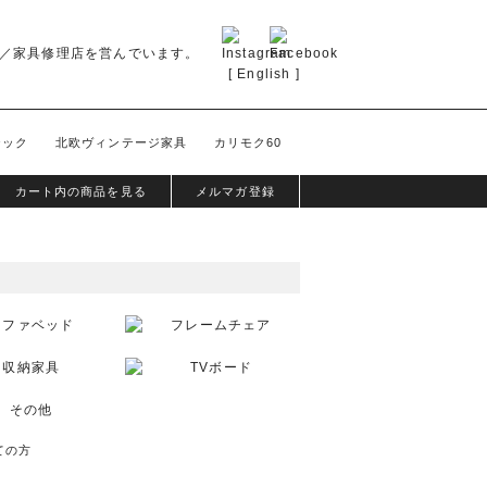
／家具修理店を営んでいます。
[
English
]
テック
北欧ヴィンテージ家具
カリモク60
カート内の商品を見る
メルマガ登録