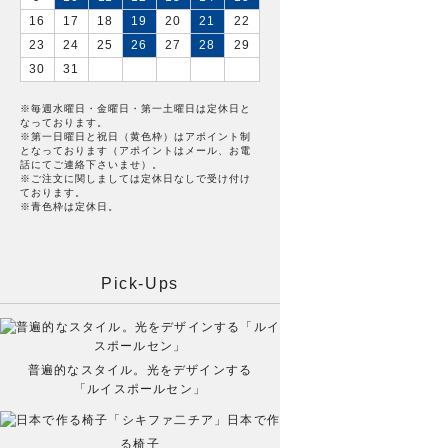
16
17
18
19
20
21
22
23
24
25
26
27
28
29
30
31
※毎週水曜日・金曜日・第一土曜日は定休日と
なっております。
※第一日曜日と祝日（黄色枠）はアポイント制
となっております（アポイントはメール、お電
話にてご連絡下さいませ）。
※ご注文に関しましては定休日なしで受け付け
ております。
※青色枠は定休日。
Pick-Ups
普遍的なスタイル。光をデザインする
「ルイスポールセン」
日本で作
る椅子