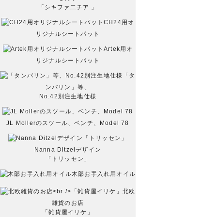
「シキファ二チア 」
CH24用オ
リジナルシートパット
Artek用オ
リジナルシートパット
「タ
ンバリン」等、
No.42別注生地仕様
JL Mollerのスツール、ベンチ、Model 78
Nanna Ditzelデザイン
「トリッセン」
木部お手入れ用オイル
北欧
雑貨のお店
「雑貨屋イリケ」