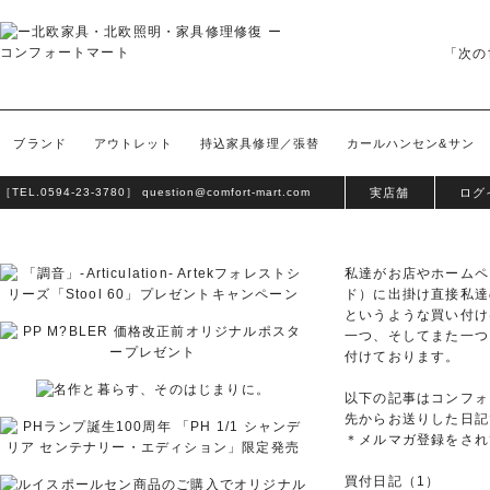
「次の
ブランド
アウトレット
持込家具修理／張替
カールハンセン&サン
［TEL.
0594-23-3780
］
question@comfort-mart.com
実店舗
ログ
私達がお店やホームペ
ド）に出掛け直接私達
というような買い付け
一つ、そしてまた一つ
付けております。
以下の記事はコンフォ
先からお送りした日記
＊メルマガ登録をされ
買付日記（1）