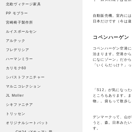
北欧ヴィテージ家具
PP モブラー
自動販売機。室内には
日本だけです（今は違
宮崎椅子製作所
ルイスポールセン
コペンハーゲン
アルテック
コペンハーゲン空港に
フレデリシア
泊まります。空港から
ハーマンミラー
になにゾーン」だから
「いくらだっけ？」っ
カリモク60
シバストファニチャー
マルニコレクション
「S12」が気になっ
JL Moller
ところもあります。ま
物」。袋もって散歩し
シキファニチア
トリッセン
デンマークって、山が
うと、森。日本みたい
オリジナルシートパット
す。