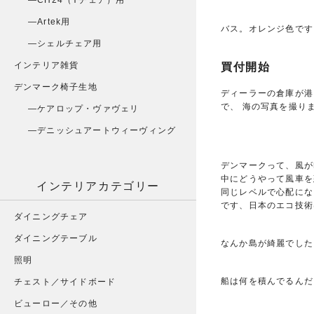
CH24（Yチェア）用
Artek用
バス。オレンジ色です
シェルチェア用
インテリア雑貨
買付開始
デンマーク椅子生地
ディーラーの倉庫が港
で、 海の写真を撮り
ケアロップ・ヴァヴェリ
デニッシュアートウィーヴィング
デンマークって、風が
中にどうやって風車を
インテリアカテゴリー
同じレベルで心配にな
です、日本のエコ技術
ダイニングチェア
ダイニングテーブル
なんか島が綺麗でした
照明
船は何を積んでるんだ
チェスト／サイドボード
ビューロー／その他