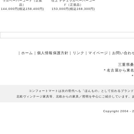
ラルペーパーコード（正規
仕上 ナチュラルペーパーコー
品）
ド（正規品）
144,000円(税込158,400円)
153,000円(税込168,300円)
｜
ホーム
｜
個人情報保護方針
｜
リンク
｜
マイページ
｜
お問い合わ
三重県桑
＊名古屋から東
コンフォートマートは次の世代へも「ほんもの」として伝わるブランド
北欧ヴィンテージ家具等、北欧からの家具／照明を中心にご紹介しています。
Copyright 2004 - 