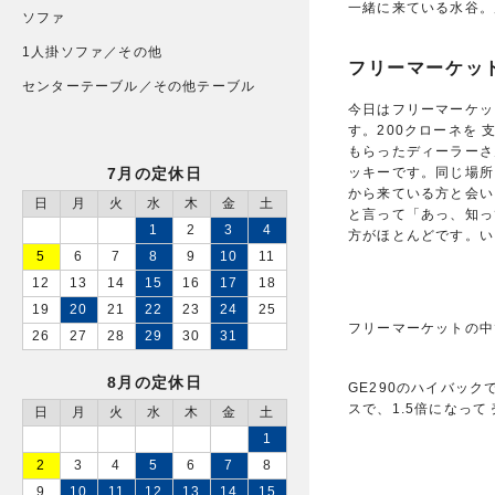
一緒に来ている水谷。
ソファ
1人掛ソファ／その他
フリーマーケッ
センターテーブル／その他テーブル
今日はフリーマーケッ
す。200クローネを
もらったディーラーさ
7月の定休日
ッキーです。同じ場所
から来ている方と会い
日
月
火
水
木
金
土
と言って「あっ、知っ
1
2
3
4
方がほとんどです。い
5
6
7
8
9
10
11
12
13
14
15
16
17
18
19
20
21
22
23
24
25
フリーマーケットの中
26
27
28
29
30
31
8月の定休日
GE290のハイバッ
スで、1.5倍になっ
日
月
火
水
木
金
土
1
2
3
4
5
6
7
8
9
10
11
12
13
14
15