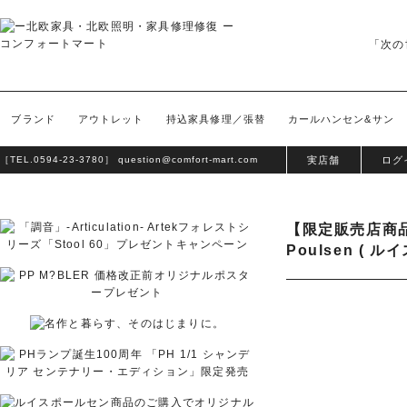
「次の
ブランド
アウトレット
持込家具修理／張替
カールハンセン&サン
［TEL.
0594-23-3780
］
question@comfort-mart.com
実店舗
ログ
【限定販売店商品
Poulsen ( 