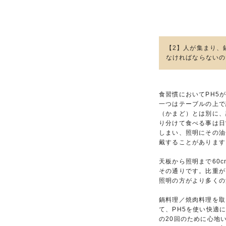
【2】人が集まり、
なければならないの
食習慣においてPH5
一つはテーブルの上で
（かまど）とは別に、
り分けて食べる事は日
しまい、照明にその油
戴することがあります
天板から照明まで60
その通りです。比重が
照明の方がより多くの
鍋料理／焼肉料理を取
て、PH5を使い快適
の20回のために心地