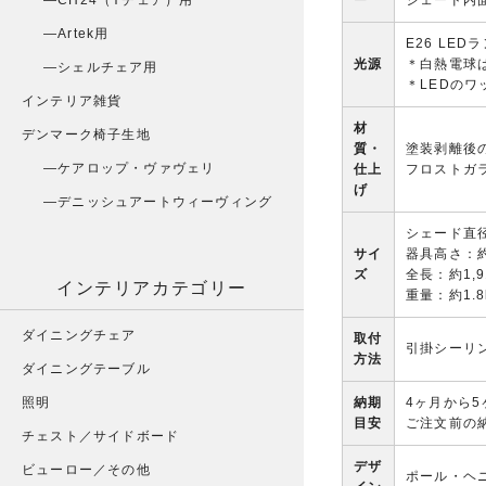
CH24（Yチェア）用
ー
シェード内
Artek用
E26 LE
光源
＊白熱電球
シェルチェア用
＊LEDの
インテリア雑貨
材
デンマーク椅子生地
質・
塗装剥離後
ケアロップ・ヴァヴェリ
仕上
フロストガ
げ
デニッシュアートウィーヴィング
シェード直径
サイ
器具高さ：約
ズ
全長：約1,9
インテリアカテゴリー
重量：約1.8
ダイニングチェア
取付
引掛シーリ
方法
ダイニングテーブル
照明
納期
4ヶ月から5
目安
ご注文前の
チェスト／サイドボード
デザ
ビューロー／その他
ポール・ヘ