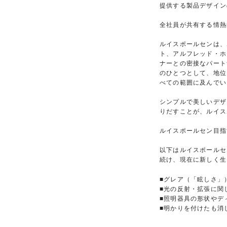
提供する製品デザイン
全社員が共有する情熱
ルイスポールセンは、
ト、アルフレッド・ホ
ナーとの密接なパート
のひとつとして、地位
べての範囲に及んでい
シンプルで美しいデザ
りだすことが、ルイス
ルイスポールセン目指
以下はルイスポールセ
続け、現在に新しく生
■グレア（「眩しさ」
■光の反射・拡張に関
■照明器具の形状やデ
■明かりを付けたも消