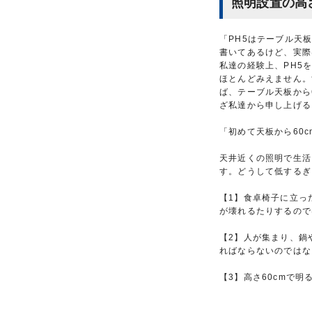
照明設置の高
「PH5はテーブル天
書いてあるけど、実際
私達の経験上、PH5
ほとんどみえません。
ば、テーブル天板から
ざ私達から申し上げる
「初めて天板から60
天井近くの照明で生活
す。どうして低するぎ
【1】食卓椅子に立っ
が壊れるたりするので
【2】人が集まり、鍋
ればならないのではな
【3】高さ60cmで