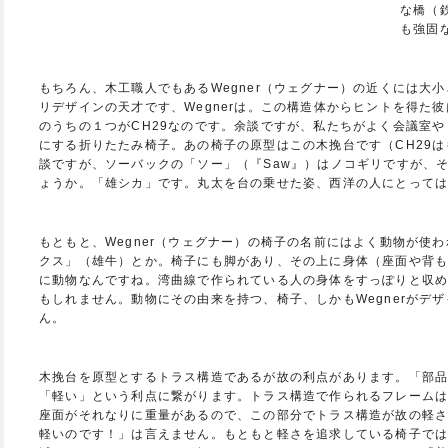
な橋（
も強固
もちろん、木工職人でもあるWegner（ウェグナー）の近くには大
リデザインの天才です、Wegnerは。この構造体からヒントを得た
のうちの１つがCH29なのです。余談ですが、私たちがよく会議室
にする折りたたみ椅子。あの椅子の原型はこの木挽台です（CH29
談ですが、ソーバックの「ソー」（『Saw』）はノコギリですが、そ
ょうか。「雄シカ」です。丸太を台の乗せた姿、西洋の人にとって
もともと、Wegner（ウェグナー）の椅子の名前にはよく動物が使
クス」（雄牛）とか。椅子にも脚があり、その上に身体（座面や背
に動物なんですね。湾曲線で作られている人の身体をすっぽりと収
もしれません。動物にその由来を持つ、椅子、しかもWegnerがデ
ん。
木挽台を原型とするトラス構造であるが故の利点があります。「部
「軽い」という利点に繋がります。トラス構造で作られるフレームは
座面がそれなりに重量があるので、この部分でトラス構造が故の軽
軽いのです！」は言えません。もともと軽さを追求している椅子で