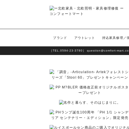
ブランド
アウトレット
持込家具修理／
［TEL.
0594-23-3780
］
question@comfort-mart.c