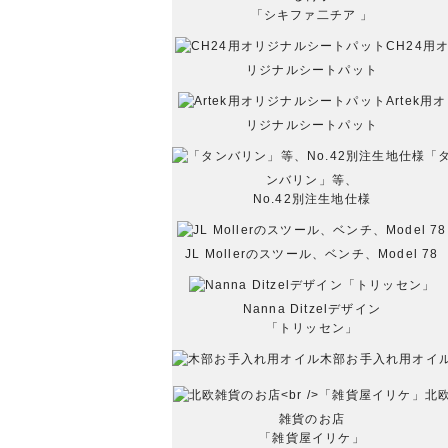
「シキファ二チア 」
CH24用
リジナルシートパット
Artek用オ
リジナルシートパット
「
ンバリン」等、
No.42別注生地仕様
JL Mollerのスツール、ベンチ、Model 78
Nanna Ditzelデザイン
「トリッセン」
木部お手入れ用オイ
北
雑貨のお店
「雑貨屋イリケ」