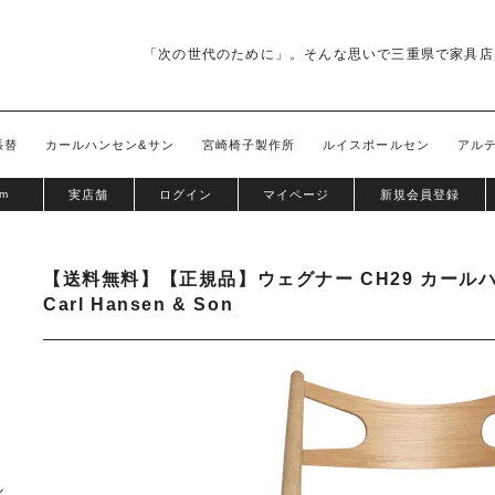
「次の世代のために」。そんな思いで三重県で家具店
張替
カールハンセン&サン
宮崎椅子製作所
ルイスポールセン
アル
om
実店舗
ログイン
マイページ
新規会員登録
【送料無料】【正規品】ウェグナー CH29 カールハンセ
Carl Hansen & Son