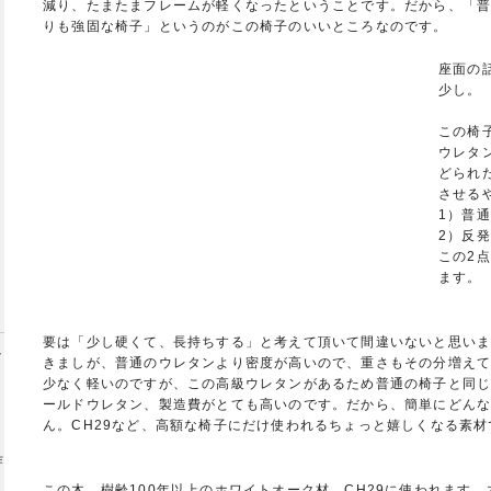
減り、たまたまフレームが軽くなったということです。だから、「
りも強固な椅子」というのがこの椅子のいいところなのです。
座面の
少し。
この椅
ウレタ
どられ
させる
1）普
2）反
この2
ます。
要は「少し硬くて、長持ちする」と考えて頂いて間違いないと思い
きましが、普通のウレタンより密度が高いので、重さもその分増え
少なく軽いのですが、この高級ウレタンがあるため普通の椅子と同
ールドウレタン、製造費がとても高いのです。だから、簡単にどん
ん。CH29など、高額な椅子にだけ使われるちょっと嬉しくなる素材
作
この木、樹齢100年以上のホワイトオーク材、CH29に使われます。