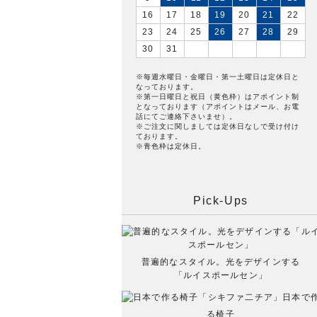
16
17
18
19
20
21
22
23
24
25
26
27
28
29
30
31
※毎週水曜日・金曜日・第一土曜日は定休日と
なっております。
※第一日曜日と祝日（黄色枠）はアポイント制
となっております（アポイントはメール、お電
話にてご連絡下さいませ）。
※ご注文に関しましては定休日なしで受け付け
ております。
※青色枠は定休日。
Pick-Ups
普遍的なスタイル。光をデザインする
「ルイスポールセン」
日本で
る椅子