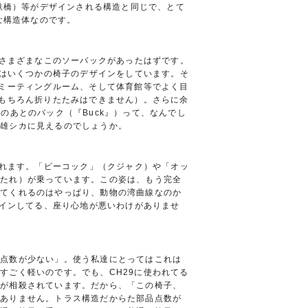
鉄橋）等がデザインされる構造と同じで、とて
な構造体なのです。
小さまざまなこのソーバックがあったはずです。
彼はいくつかの椅子のデザインをしています。そ
やミーティングルーム、そして体育館等でよく目
はもちろん折りたたみはできません）。さらに余
のあとのバック（『Buck』）って、なんでし
は雄シカに見えるのでしょうか。
われます。「ピーコック」（クジャク）や「オッ
もたれ）が乗っています。この姿は、もう完全
めてくれるのはやっぱり、動物の湾曲線なのか
ザインしてる、座り心地が悪いわけがありませ
品点数が少ない」。使う私達にとってはこれは
すごく軽いのです。でも、CH29に使われてる
さが相殺されています。だから、「この椅子、
はありません。トラス構造だからた部品点数が