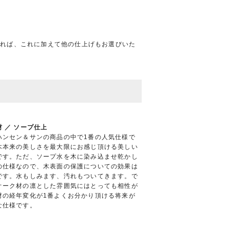
すれば、これに加えて他の仕上げもお選びいた
 ／ ソープ仕上
ハンセン＆サンの商品の中で1番の人気仕様で
木本来の美しさを最大限にお感じ頂ける美しい
です。ただ、ソープ水を木に染み込ませ乾かし
の仕様なので、木表面の保護についての効果は
です。水もしみます、汚れもついてきます。で
オーク材の凛とした雰囲気にはとっても相性が
材の経年変化が1番よくお分かり頂ける将来が
な仕様です。