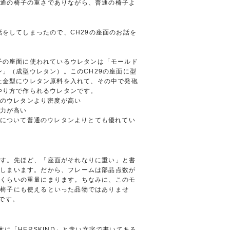
普通の椅子の重さでありながら、普通の椅子よ
話をしてしまったので、CH29の座面のお話を
子の座面に使われているウレタンは「モールド
ン」（成型ウレタン）。このCH29の座面に型
た金型にウレタン原料を入れて、その中で発砲
やり方で作られるウレタンです。
通のウレタンより密度が高い
発力が高い
点について普通のウレタンよりとても優れてい
ます。先ほど、「座面がそれなりに重い」と書
てしまいます。だから、フレームは部品点数が
じくらいの重量にまります。ちなみに、このモ
な椅子にも使えるといった品物ではありませ
です。
木に「HERSKIND」と赤い文字で書いてある