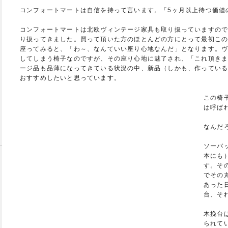
コンフォートマートは自信を持って言います。「5ヶ月以上待つ価値
コンフォートマートは北欧ヴィンテージ家具も取り扱っていますので
り扱ってきました。買って頂いた方のほとんどの方にとって最初こ
座ってみると、「わ～、なんていい座り心地なんだ」となります。ヴ
してしまう椅子なのですが、その座り心地に魅了され、「これ頂き
ージ品も品薄になってきている状況の中、新品（しかも、作ってい
おすすめしたいと思っています。
この椅子
は呼ば
なんだ
ソーバ
本にも
す。そ
でその
あった
台、それ
木挽台
られて