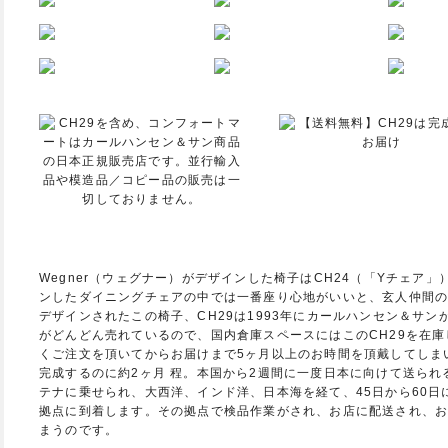
Wegner（ウェグナー）がデザインした椅子はCH24（「Yチェア」
ンしたダイニングチェアの中では一番座り心地がいいと、玄人仲間の中
デザインされたこの椅子、CH29は1993年にカールハンセン＆サ
がどんどん売れているので、国内倉庫スペースにはこのCH29を在
くご注文を頂いてからお届けまで5ヶ月以上のお時間を頂戴してしま
完成するのに約2ヶ月 程。本国から2週間に一度日本に向けて送られ
テナに乗せられ、大西洋、インド洋、日本海を経て、45日から60
拠点に到着します。その拠点で検品作業がされ、お店に配送され、お
まうのです。