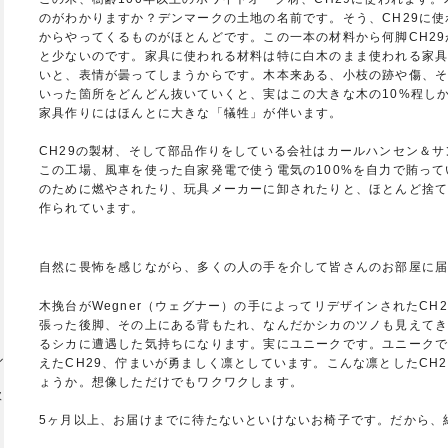
のがわかりますか？デンマークの土地の名前です。そう、CH29に
からやってくるものがほとんどです。この一本の材料から何脚CH2
オ
と少ないのです。家具に使われる材料は特に白木のまま使われる家
いと、表情が曇ってしまうからです。木本来ある、小枝の跡や傷、
いった箇所をどんどん抜いていくと、実はこの大きな木の10%程しか
家具作りにはほんとに大きな「犠牲」が伴います。
CH29の製材、そして部品作りをしている会社はカールハンセン＆
タ
この工場、風車を使った自家発電で使う電気の100%を自力で賄っ
のために燃やされたり、玩具メーカーに卸されたりと、ほとんど捨て
作られています。
自然に畏怖を感じながら、多くの人の手を介して皆さんのお部屋に届
木挽台がWegner（ウェグナー）の手によってリデザインされたCH
張った後脚、その上にある背もたれ、なんだかシカのツノも見えてき
るシカに遭遇した気持ちになります。実にユニークです。ユニーク
ル
えたCH29、佇まいが勇ましく凛としています。こんな凛としたCH
ょうか。想像しただけでもワクワクします。
欧
5ヶ月以上、お届けまでに待たないといけないお椅子です。だから、