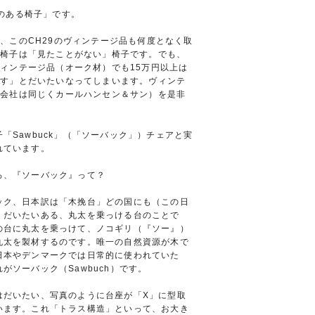
のある椅子」です。
、このCH29のヴィンテージ品も何度となく取
の椅子は「見たことがない」椅子です。でも、
ィンテージ品（オーク材）でも15万円以上は
ます」とだいたいなってしまいます。ヴィンテ
る会社は同じくカールハンセン＆サン）を是非
「Sawbuck」（「ソーバック」）チェアと実
れています。
ろ、『ソーバック』って？
ック、日本訳は「木挽台」どの国にも（この日
）だいたいある、丸太を乗っける台のことで
の台に丸太を乗っけて、ノコギリ（『ソー』）
丸太を製材するのです。唯一の自然資源が木で
日本やデンマークでは日常的に使われていた
がソーバック（Sawbuch）です。
はだいたい、写真のように台座が「X」に型取
います。これ「トラス構造」といって、お大き