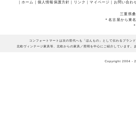
｜
ホーム
｜
個人情報保護方針
｜
リンク
｜
マイページ
｜
お問い合わ
三重県桑
＊名古屋から東
コンフォートマートは次の世代へも「ほんもの」として伝わるブランド
北欧ヴィンテージ家具等、北欧からの家具／照明を中心にご紹介しています。
Copyright 2004 - 