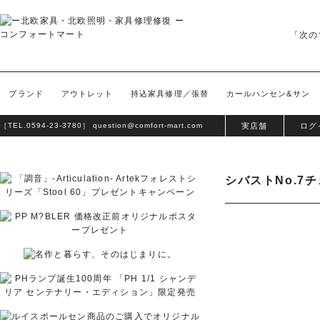
「次の
ブランド
アウトレット
持込家具修理／張替
カールハンセン&サン
［TEL.
0594-23-3780
］
question@comfort-mart.com
実店舗
ログ
シバストNo.7チェ