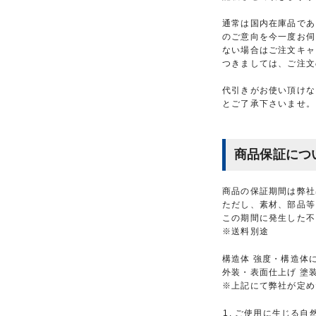
通常は国内在庫品であ
のご意向を今一度お伺
ない場合はご注文キャ
つきましては、ご注文
代引きがお使い頂けな
とご了承下さいませ。
商品保証につ
商品の保証期間は弊社
ただし、素材、部品等
この期間に発生した不
※送料別途
構造体 強度・構造体
外装・表面仕上げ 塗
※上記にて弊社が定め
ご使用に生じる自