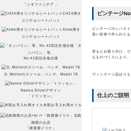
「シキファ二チア 」
ビンテージNo
CH24用オ
リジナルシートパット
ビンテージのシバスト
Artek用オ
高い技術で作られたも
リジナルシートパット
「タ
背もたれ取り付け、ヴ
ンバリン」等、
なものづくりにより、
No.42別注生地仕様
JL Mollerのスツール、ベンチ、Model 78
ヴィンテージ品ほりも
Nanna Ditzelデザイン
仕上のご説明
「トリッセン」
木部お手入れ用オイル
北欧
雑貨のお店
「雑貨屋イリケ」