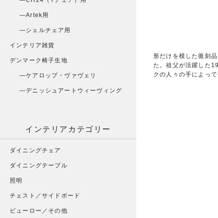
CH24（Yチェア）用
Artek用
シェルチェア用
インテリア雑貨
形だけを模した復刻品
デンマーク椅子生地
た。祖父が活躍した1
クの人々の手によって
ケアロップ・ヴァヴェリ
デニッシュアートウィーヴィング
インテリアカテゴリー
ダイニングチェア
ダイニングテーブル
照明
チェスト／サイドボード
ビューロー／その他