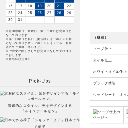
16
17
18
19
20
21
22
23
24
25
26
27
28
29
30
31
※毎週水曜日・金曜日・第一土曜日は定休日と
なっております。
（税別）
※第一日曜日と祝日（黄色枠）はアポイント制
となっております（アポイントはメール、お電
話にてご連絡下さいませ）。
ソープ仕上
※ご注文に関しましては定休日なしで受け付け
ております。
※青色枠は定休日。
オイル仕上
ホワイトオイル仕上
Pick-Ups
ブラック塗装
ウッドシート オイ
普遍的なスタイル。光をデザインする
「ルイスポールセン」
日本で作
る椅子