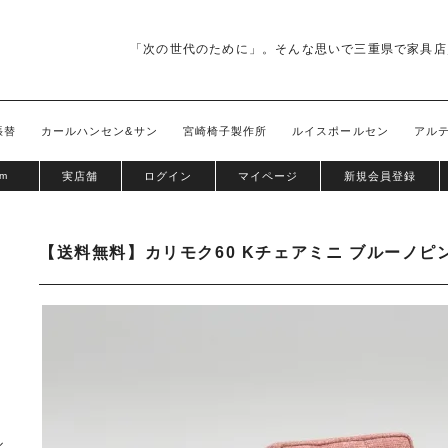
「次の世代のために」。そんな思いで三重県で家具店
張替
カールハンセン&サン
宮崎椅子製作所
ルイスポールセン
アル
om
実店舗
ログイン
マイページ
新規会員登録
【送料無料】カリモク60 Kチェアミニ ブルーノピ