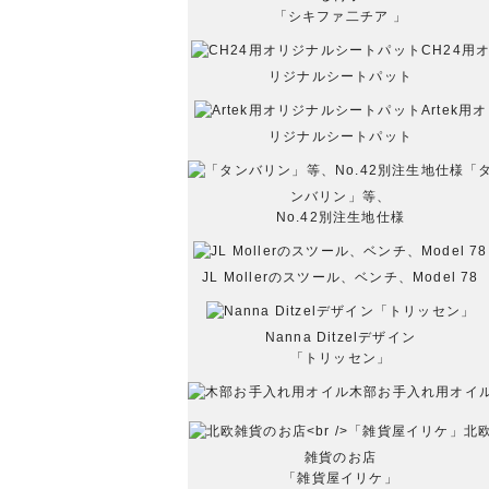
「シキファ二チア 」
CH24用
リジナルシートパット
Artek用オ
リジナルシートパット
「
ンバリン」等、
No.42別注生地仕様
JL Mollerのスツール、ベンチ、Model 78
Nanna Ditzelデザイン
「トリッセン」
木部お手入れ用オイ
北
雑貨のお店
「雑貨屋イリケ」