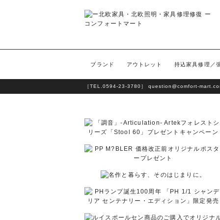
ブランド
アウトレット
持込家具修理／
［TEL.
0594-23-3780
］
question@comfort-mart.c