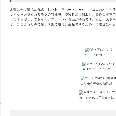
木部は全て環境に配慮された材「ラバートリー材」（ゴムの木）が
オ
なくなった材をカリモクの特殊技術で家具用に加工し、最適な状態
した木目がついておらず、プレーンな表面が特徴です。また、天然
す。計画された森で短い周期で栽培、生産できるため、「環境にや
タ
Kチェアについて
カリモク60について
カリモク60張り地詳細
ル
カリモク60お手入れ方法
欧