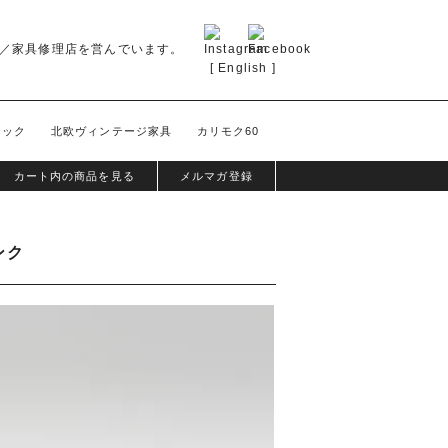
／家具修理店を営んでいます。
[
English
]
テック
北欧ヴィンテージ家具
カリモク60
カート内の商品を見る
メルマガ登録
ンク