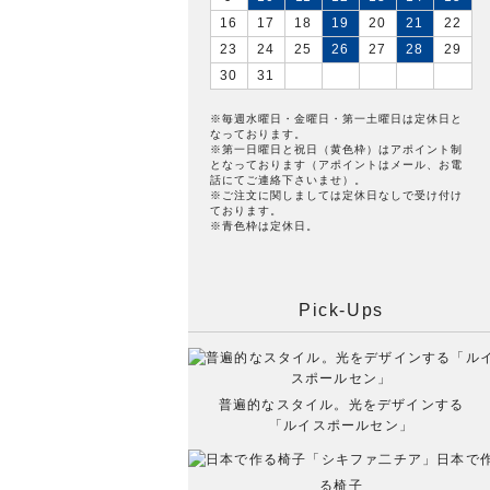
16
17
18
19
20
21
22
23
24
25
26
27
28
29
30
31
※毎週水曜日・金曜日・第一土曜日は定休日と
なっております。
※第一日曜日と祝日（黄色枠）はアポイント制
となっております（アポイントはメール、お電
話にてご連絡下さいませ）。
※ご注文に関しましては定休日なしで受け付け
ております。
※青色枠は定休日。
Pick-Ups
普遍的なスタイル。光をデザインする
「ルイスポールセン」
日本で
る椅子