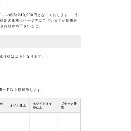
す。
」の税込240,900円となっております。ご注
仕様別の価格はページ内にございますが価格表
頂きお確かめ下さいませ。
在庫仕様は以下となります。
5ヶ月以上頂戴致します。
仕
ホワイトオイ
ブラック塗
オイル仕上
ル仕上
装