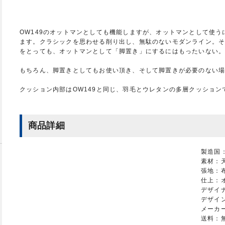
OW149のオットマンとしても機能しますが、オットマンとして使う
ます。クラシックを思わせる削り出し、無駄のないモダンライン。
をとっても、オットマンとして「脚置き」にするにはもったいない
もちろん、脚置きとしてもお使い頂き、そして脚置きが必要のない
クッション内部はOW149と同じ、羽毛とウレタンの多層クッション
商品詳細
製造国
素材：
張地：
仕上：
デザイ
デザイン
メーカ
送料：