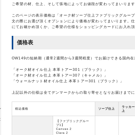
ご希望の材、仕上、そして張地によってお値段が変わってまいりま
オ
このページの表示価格は「オーク材ソープ仕上ファブリックグループ1
文の際にお選び頂くオプションにより価格が変わってまいります。
にてお確かめ頂くか、ご希望の仕様をショッピングカードにお入れ
価格表
タ
OW149の短納期（通常2週間から3週間程度）でお届けできる国内
「オーク材オイル仕上 本革トアー301（ブラック）」
「オーク材オイル仕上 本革トアー307（キャメル）」
「ウォールナット材オイル仕上 本革トアー301（ブラック）」
上記以外の仕様は全てデンマークからの取り寄せとなりお届けまでに
ラッカー
ル
税込価格
ソープ仕上
上
欧
【ファブリックグルー
プ1】
Canvas 2
Clara 2