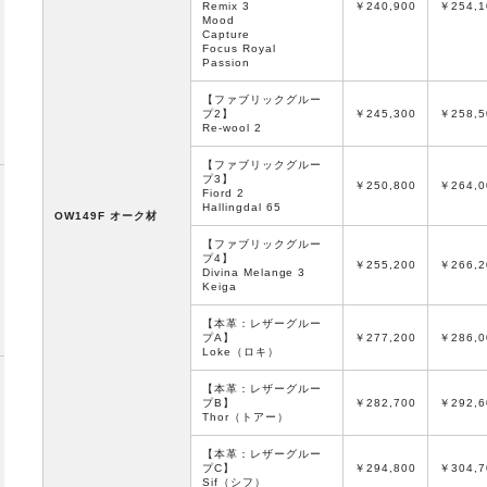
Remix 3
￥240,900
￥254,1
Mood
Capture
Focus Royal
Passion
【ファブリックグルー
プ2】
￥245,300
￥258,5
Re-wool 2
【ファブリックグルー
プ3】
￥250,800
￥264,0
Fiord 2
Hallingdal 65
OW149F オーク材
【ファブリックグルー
プ4】
￥255,200
￥266,2
Divina Melange 3
Keiga
【本革：レザーグルー
プA】
￥277,200
￥286,0
Loke（ロキ）
【本革：レザーグルー
プB】
￥282,700
￥292,6
Thor（トアー）
【本革：レザーグルー
プC】
￥294,800
￥304,7
Sif（シフ）