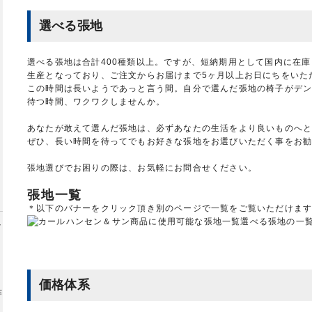
選べる張地
選べる張地は合計400種類以上。ですが、短納期用として国内に在
生産となっており、ご注文からお届けまで5ヶ月以上お日にちをいた
この時間は長いようであっと言う間。自分で選んだ張地の椅子がデ
待つ時間、ワクワクしませんか。
あなたが敢えて選んだ張地は、必ずあなたの生活をより良いものへ
ぜひ、長い時間を待ってでもお好きな張地をお選びいただく事をお
張地選びでお困りの際は、お気軽にお問合せください。
張地一覧
＊以下のバナーをクリック頂き別のページで一覧をご覧いただけま
選べる張地の一
価格体系
作