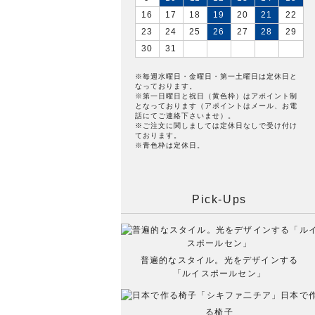
16
17
18
19
20
21
22
23
24
25
26
27
28
29
30
31
※毎週水曜日・金曜日・第一土曜日は定休日と
なっております。
※第一日曜日と祝日（黄色枠）はアポイント制
となっております（アポイントはメール、お電
話にてご連絡下さいませ）。
※ご注文に関しましては定休日なしで受け付け
ております。
※青色枠は定休日。
Pick-Ups
普遍的なスタイル。光をデザインする
「ルイスポールセン」
日本で
る椅子