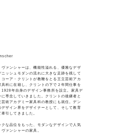
nscher
・ヴァンシャーは、機能性溢れる、優雅なデザ
デニッシュモダンの流れに大きな足跡を残して
。コーア・クリントが教鞭をとる王立芸術アカ
家具科に在籍し、クリントの下で２年間仕事を
、1928年自身のデザイン事務所を設立。家具デ
ーに専念していきました。クリントの後継者と
立芸術アカデミー家具科の教授にも就任。デン
のデザイン界をデザイナーとして、そして教育
て牽引してきました。
ックな品位をもった、モダンなデザインで人気
、ヴァンシャーの家具。