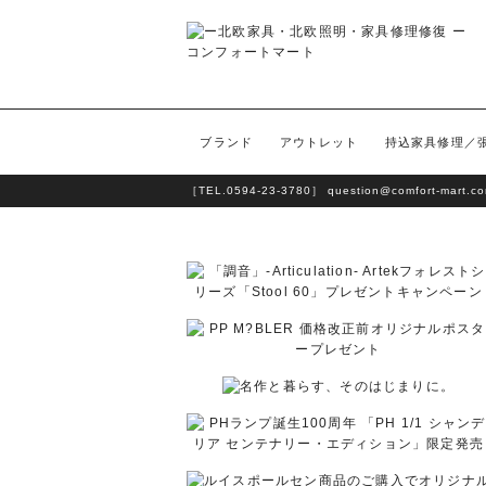
ブランド
アウトレット
持込家具修理／
［TEL.
0594-23-3780
］
question@comfort-mart.c