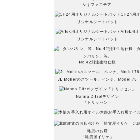
「シキファ二チア 」
CH24用
リジナルシートパット
Artek用オ
リジナルシートパット
「
ンバリン」等、
No.42別注生地仕様
JL Mollerのスツール、ベンチ、Model 78
Nanna Ditzelデザイン
「トリッセン」
木部お手入れ用オイ
北
雑貨のお店
「雑貨屋イリケ」