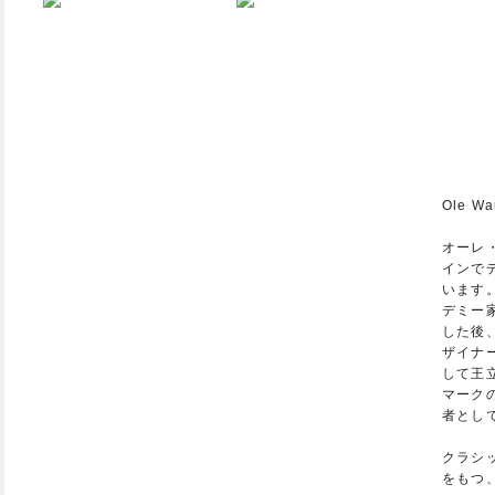
Ole Wa
オーレ
インで
います
デミー
した後
ザイナ
して王
マーク
者とし
クラシ
をもつ