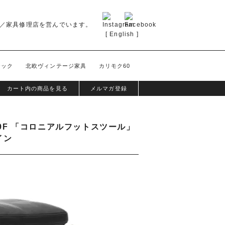
／家具修理店を営んでいます。
[
English
]
テック
北欧ヴィンテージ家具
カリモク60
カート内の商品を見る
メルマガ登録
9F 「コロニアルフットスツール」
イン