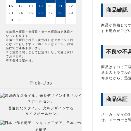
16
17
18
19
20
21
22
商品確認
23
24
25
26
27
28
29
30
31
商品が到着して
する場合がござ
※毎週水曜日・金曜日・第一土曜日は定休日と
なっております。
※第一日曜日と祝日（黄色枠）はアポイント制
となっております（アポイントはメール、お電
話にてご連絡下さいませ）。
不良や不
※ご注文に関しましては定休日なしで受け付け
ております。
※青色枠は定休日。
商品はすべて工
送上のトラブル
仰ぎながら、迅
Pick-Ups
商品保証
普遍的なスタイル。光をデザインする
「ルイスポールセン」
メーカーからの
せ。メーカーと
日本で作
る椅子