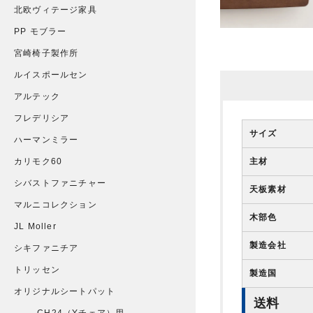
北欧ヴィテージ家具
PP モブラー
宮崎椅子製作所
ルイスポールセン
アルテック
フレデリシア
サイズ
ハーマンミラー
主材
カリモク60
シバストファニチャー
天板素材
マルニコレクション
木部色
JL Moller
製造会社
シキファニチア
トリッセン
製造国
オリジナルシートパット
送料