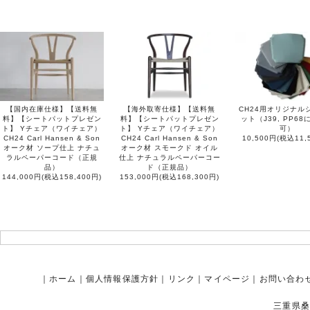
【国内在庫仕様】【送料無
【海外取寄仕様】【送料無
CH24用オリジナル
料】【シートパットプレゼン
料】【シートパットプレゼン
ット（J39, PP6
ト】 Yチェア（ワイチェア）
ト】 Yチェア（ワイチェア）
可）
CH24 Carl Hansen & Son
CH24 Carl Hansen & Son
10,500円(税込11,
オーク材 ソープ仕上 ナチュ
オーク材 スモークド オイル
ラルペーパーコード（正規
仕上 ナチュラルペーパーコー
品）
ド（正規品）
144,000円(税込158,400円)
153,000円(税込168,300円)
｜
ホーム
｜
個人情報保護方針
｜
リンク
｜
マイページ
｜
お問い合わ
三重県桑