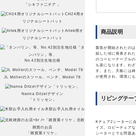
「シキファ二チア 」
CH24用オ
リジナルシートパット
Artek用オ
商品説明
リジナルシートパット
「タ
製造が開始されたのは
始した頃に発表された
ンバリン」等、
のコーヒーテーブルの
No.42別注生地仕様
も楽になります。わざ
す。また、天板には綺
が使用され、環境にも
JL Mollerのスツール、ベンチ、Model 78
Nanna Ditzelデザイン
リビングテー
「トリッセン」
木部お手入れ用オイル
北欧
Kチェア2シーターに
雑貨のお店
イズ。ロビーチェアな
「雑貨屋イリケ」
シーターとでも問題あ