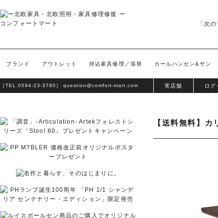
「次の
ブランド
アウトレット
持込家具修理／張替
カールハンセン&サン
［TEL.
0594-23-3780
］
question@comfort-mart.com
実店舗
ログ
【送料無料】カリ