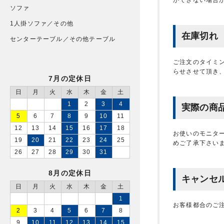
ソファ
1人掛ソファ／その他
在庫切れ
センターテーブル／その他テーブル
ご注文のタイミ
らせさせて頂き
7月の定休日
日
月
火
水
木
金
土
1
2
3
4
実際の商
5
6
7
8
9
10
11
12
13
14
15
16
17
18
お使いのモニタ
19
20
21
22
23
24
25
めご了承下さい
26
27
28
29
30
31
8月の定休日
キャンセ
日
月
火
水
木
金
土
1
お客様都合のご
2
3
4
5
6
7
8
9
10
11
12
13
14
15