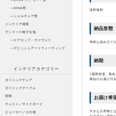
CH24（Yチェア）用
Artek用
送料無料
シェルチェア用
インテリア雑貨
納品形態
デンマーク椅子生地
ケアロップ・ヴァヴェリ
簡単な組み立て
デニッシュアートウィーヴィング
納期
インテリアカテゴリー
1週間程度。最
最短のお届け日
ダイニングチェア
ダイニングテーブル
照明
お届け希
チェスト／サイドボード
大きなお荷物と
ビューロー／その他
ができない場合