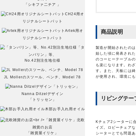
「シキファ二チア 」
CH24用オ
リジナルシートパット
Artek用オ
商品説明
リジナルシートパット
「タ
製造が開始されたのは
始した頃に発表された
ンバリン」等、
のコーヒーテーブルの
No.42別注生地仕様
も楽になります。わざ
す。また、天板には綺
が使用され、環境にも
JL Mollerのスツール、ベンチ、Model 78
Nanna Ditzelデザイン
リビングテー
「トリッセン」
木部お手入れ用オイル
北欧
Kチェア2シーターに
雑貨のお店
イズ。ロビーチェアな
「雑貨屋イリケ」
シーターとでも問題あ