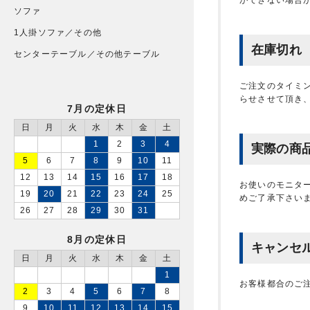
ソファ
1人掛ソファ／その他
在庫切れ
センターテーブル／その他テーブル
ご注文のタイミ
らせさせて頂き
7月の定休日
日
月
火
水
木
金
土
1
2
3
4
実際の商
5
6
7
8
9
10
11
12
13
14
15
16
17
18
お使いのモニタ
19
20
21
22
23
24
25
めご了承下さい
26
27
28
29
30
31
8月の定休日
キャンセ
日
月
火
水
木
金
土
1
お客様都合のご
2
3
4
5
6
7
8
9
10
11
12
13
14
15