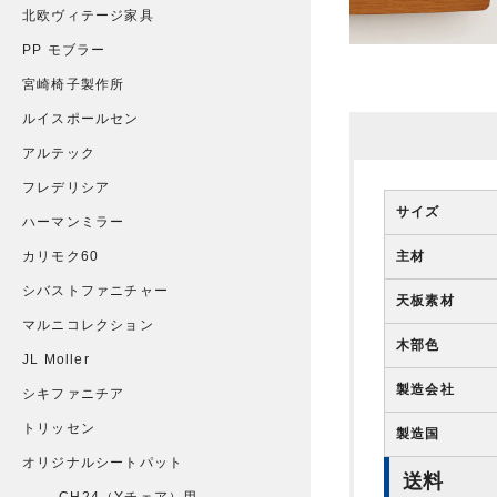
北欧ヴィテージ家具
PP モブラー
宮崎椅子製作所
ルイスポールセン
アルテック
フレデリシア
サイズ
ハーマンミラー
主材
カリモク60
シバストファニチャー
天板素材
マルニコレクション
木部色
JL Moller
製造会社
シキファニチア
トリッセン
製造国
オリジナルシートパット
送料