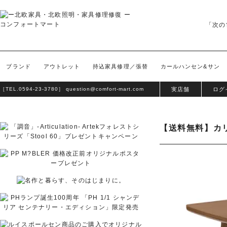
「次の
ブランド
アウトレット
持込家具修理／張替
カールハンセン&サン
［TEL.
0594-23-3780
］
question@comfort-mart.com
実店舗
ログ
【送料無料】カ