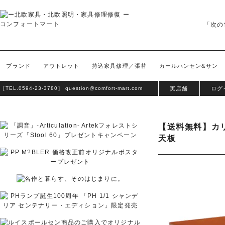
「次の
ブランド
アウトレット
持込家具修理／張替
カールハンセン&サン
［TEL.
0594-23-3780
］
question@comfort-mart.com
実店舗
ログ
【送料無料】カ
天板