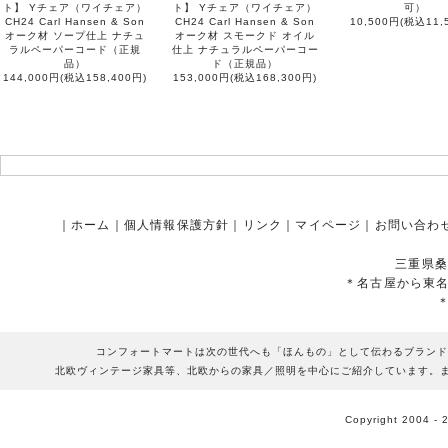
ト】 Yチェア（ワイチェア）
ト】 Yチェア（ワイチェア）
可）
CH24 Carl Hansen & Son
CH24 Carl Hansen & Son
10,500円(税込11,
オーク材 ソープ仕上 ナチュ
オーク材 スモークド オイル
ラルペーパーコード（正規
仕上 ナチュラルペーパーコー
品）
ド（正規品）
144,000円(税込158,400円)
153,000円(税込168,300円)
｜
ホーム
｜
個人情報保護方針
｜
リンク
｜
マイページ
｜
お問い合わ
三重県桑
＊名古屋から東
コンフォートマートは次の世代へも「ほんもの」として伝わるブランド
北欧ヴィンテージ家具等、北欧からの家具／照明を中心にご紹介しています。
Copyright 2004 - 