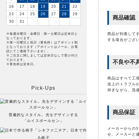
16
17
18
19
20
21
22
23
24
25
26
27
28
29
商品確認
30
31
商品が到着して
※毎週水曜日・金曜日・第一土曜日は定休日と
なっております。
する場合がござ
※第一日曜日と祝日（黄色枠）はアポイント制
となっております（アポイントはメール、お電
話にてご連絡下さいませ）。
※ご注文に関しましては定休日なしで受け付け
ております。
不良や不
※青色枠は定休日。
商品はすべて工
送上のトラブル
Pick-Ups
仰ぎながら、迅
商品保証
普遍的なスタイル。光をデザインする
「ルイスポールセン」
メーカーからの
日本で作
せ。メーカーと
る椅子