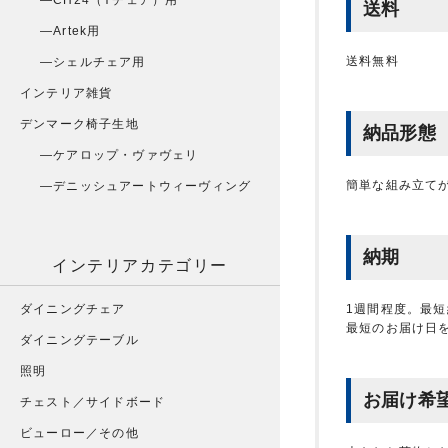
CH24（Yチェア）用
送料
Artek用
送料無料
シェルチェア用
インテリア雑貨
デンマーク椅子生地
納品形態
ケアロップ・ヴァヴェリ
簡単な組み立て
デニッシュアートウィーヴィング
納期
インテリアカテゴリー
1週間程度。最
ダイニングチェア
最短のお届け日
ダイニングテーブル
照明
お届け希
チェスト／サイドボード
ビューロー／その他