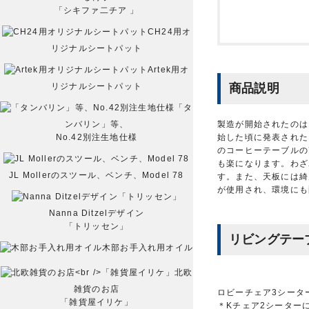
「シキファ二チア 」
CH24用オ
リジナルシートパット
Artek用オ
商品説明
リジナルシートパット
「タ
製造が開始されたのは
ンバリン」等、
始した頃に発表された
No.42別注生地仕様
のコーヒーテーブルの
も楽になります。わざ
JL Mollerのスツール、ベンチ、Model 78
す。また、天板には綺
が使用され、環境にも
Nanna Ditzelデザイン
「トリッセン」
リビングテー
木部お手入れ用オイル
北欧
雑貨のお店
ロビーチェア3シータ
「雑貨屋イリケ」
＊Kチェア2シーター