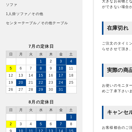
大きなお荷物と
ソファ
ができない場合
1人掛ソファ／その他
センターテーブル／その他テーブル
在庫切れ
ご注文のタイミ
7月の定休日
らせさせて頂き
日
月
火
水
木
金
土
1
2
3
4
5
6
7
8
9
10
11
実際の商
12
13
14
15
16
17
18
19
20
21
22
23
24
25
お使いのモニタ
26
27
28
29
30
31
めご了承下さい
8月の定休日
日
月
火
水
木
金
土
キャンセ
1
2
3
4
5
6
7
8
お客様都合のご
9
10
11
12
13
14
15