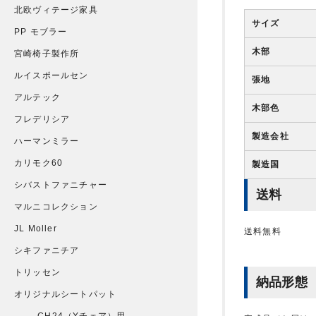
北欧ヴィテージ家具
サイズ
PP モブラー
木部
宮崎椅子製作所
ルイスポールセン
張地
アルテック
木部色
フレデリシア
製造会社
ハーマンミラー
カリモク60
製造国
シバストファニチャー
送料
マルニコレクション
JL Moller
送料無料
シキファニチア
トリッセン
納品形態
オリジナルシートパット