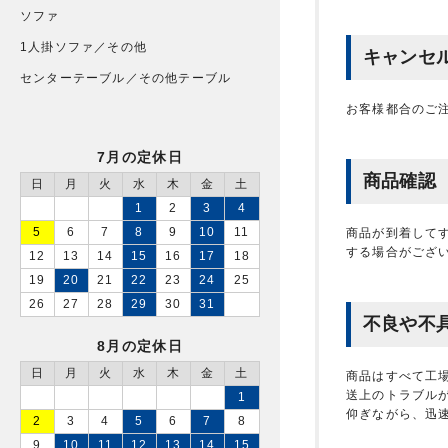
ソファ
1人掛ソファ／その他
キャンセ
センターテーブル／その他テーブル
お客様都合のご
7月の定休日
商品確認
日
月
火
水
木
金
土
1
2
3
4
5
6
7
8
9
10
11
商品が到着して
する場合がござ
12
13
14
15
16
17
18
19
20
21
22
23
24
25
26
27
28
29
30
31
不良や不
8月の定休日
日
月
火
水
木
金
土
商品はすべて工
送上のトラブル
1
仰ぎながら、迅
2
3
4
5
6
7
8
9
10
11
12
13
14
15