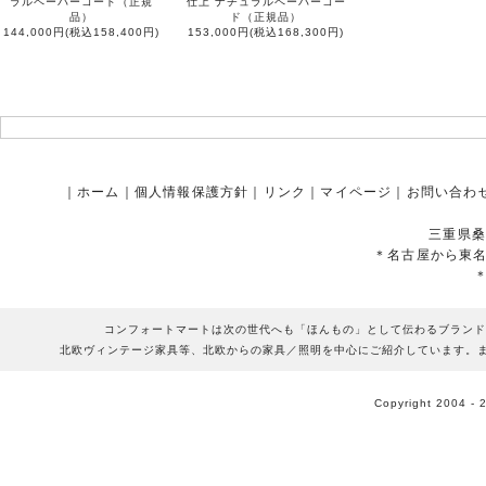
ラルペーパーコード（正規
仕上 ナチュラルペーパーコー
品）
ド（正規品）
144,000円(税込158,400円)
153,000円(税込168,300円)
｜
ホーム
｜
個人情報保護方針
｜
リンク
｜
マイページ
｜
お問い合わ
三重県桑
＊名古屋から東
コンフォートマートは次の世代へも「ほんもの」として伝わるブランド
北欧ヴィンテージ家具等、北欧からの家具／照明を中心にご紹介しています。
Copyright 2004 - 