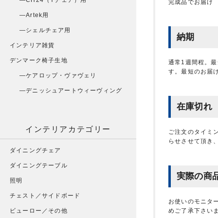
CH24（Yチェア）用
完成品でお届け
Artek用
シェルチェア用
納期
インテリア雑貨
デンマーク椅子生地
通常1週間程。
す。最短のお届
ケアロップ・ヴァヴェリ
デニッシュアートウィーヴィング
在庫切れ
インテリアカテゴリー
ご注文のタイミ
らせさせて頂き
ダイニングチェア
ダイニングテーブル
実際の商
照明
チェスト／サイドボード
お使いのモニタ
ビューロー／その他
めご了承下さい