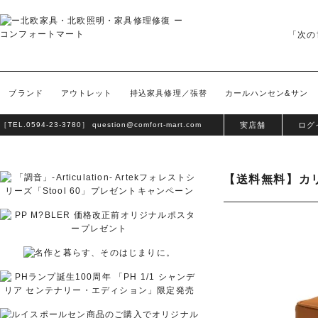
「次の
ブランド
アウトレット
持込家具修理／張替
カールハンセン&サン
［TEL.
0594-23-3780
］
question@comfort-mart.com
実店舗
ログ
【送料無料】カリ