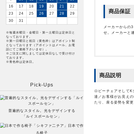
16
17
18
19
20
21
22
商品保証
23
24
25
26
27
28
29
30
31
メーカーからの
せ。メーカーと
※毎週水曜日・金曜日・第一土曜日は定休日と
なっております。
※第一日曜日と祝日（黄色枠）はアポイント制
となっております（アポイントはメール、お電
話にてご連絡下さいませ）。
※ご注文に関しましては定休日なしで受け付け
ております。
※青色枠は定休日。
商品説明
Pick-Ups
ロビーチェアそしてK
達／お客様がお見えの
たり、座る姿勢を変更
普遍的なスタイル。光をデザインする
「ルイスポールセン」
日本で作
る椅子