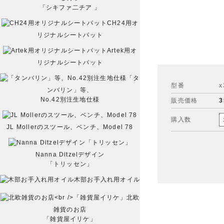
「シキファ二チア 」
CH24用オ
リジナルシートパット
Artek用オ
リジナルシートパット
「タ
型番
x
ンバリン」等、
No.42別注生地仕様
販売価格
3
購入数
JL Mollerのスツール、ベンチ、Model 78
Nanna Ditzelデザイン
「トリッセン」
木部お手入れ用オイル
北欧
雑貨のお店
「雑貨屋イリケ」