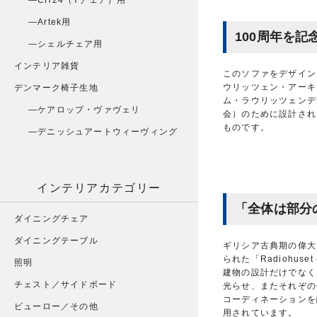
CH24（Yチェア）用
Artek用
100周年を記
シェルチェア用
インテリア雑貨
このソファをデザイン
ウリッツェン・アーキ
デンマーク椅子生地
ム・ラウリッツェンデ
ケアロップ・ヴァヴェリ
会）のために設計された
ものです。
デニッシュアートウィーヴィング
インテリアカテゴリー
「全体は部分
ダイニングチェア
ダイニングテーブル
ギリシア古典期の偉大
られた「Radiohu
照明
建物の設計だけでなく
チェスト／サイドボード
光らせ、またそれぞの
コーディネーションを
ビューロー／その他
用されています。