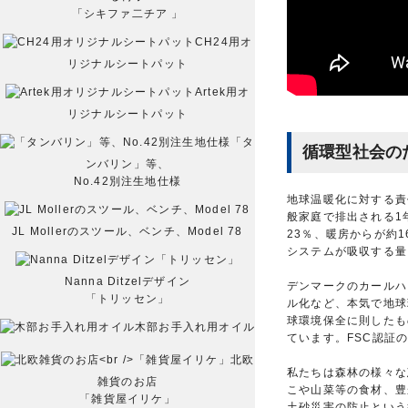
「シキファ二チア 」
CH24用オ
リジナルシートパット
Artek用オ
リジナルシートパット
「タ
循環型社会の
ンバリン」等、
No.42別注生地仕様
地球温暖化に対する責
般家庭で排出される1
JL Mollerのスツール、ベンチ、Model 78
23％、暖房からが約
システムが吸収する量
Nanna Ditzelデザイン
デンマークのカールハ
「トリッセン」
ル化など、本気で地球
球環境保全に則したも
木部お手入れ用オイル
ています。FSC認証
北欧
私たちは森林の様々な
雑貨のお店
こや山菜等の食材、豊
「雑貨屋イリケ」
土砂災害の防止という