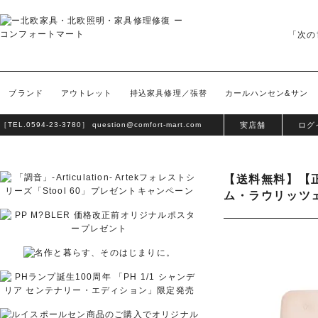
「次の
ブランド
アウトレット
持込家具修理／張替
カールハンセン&サン
［TEL.
0594-23-3780
］
question@comfort-mart.com
実店舗
ログ
【送料無料】【正規
ム・ラウリッツ