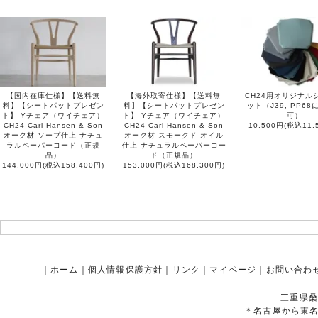
【国内在庫仕様】【送料無
【海外取寄仕様】【送料無
CH24用オリジナル
料】【シートパットプレゼン
料】【シートパットプレゼン
ット（J39, PP6
ト】 Yチェア（ワイチェア）
ト】 Yチェア（ワイチェア）
可）
CH24 Carl Hansen & Son
CH24 Carl Hansen & Son
10,500円(税込11,
オーク材 ソープ仕上 ナチュ
オーク材 スモークド オイル
ラルペーパーコード（正規
仕上 ナチュラルペーパーコー
品）
ド（正規品）
144,000円(税込158,400円)
153,000円(税込168,300円)
｜
ホーム
｜
個人情報保護方針
｜
リンク
｜
マイページ
｜
お問い合わ
三重県桑
＊名古屋から東