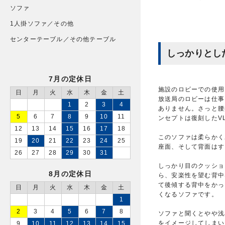
ソファ
1人掛ソファ／その他
センターテーブル／その他テーブル
しっかりとし
7月の定休日
施設のロビーでの使用
日
月
火
水
木
金
土
放送局のロビーは仕事
1
2
3
4
ありません。さっと腰
5
6
7
8
9
10
11
ンセプトは復刻したVL
12
13
14
15
16
17
18
このソファは柔らかく
19
20
21
22
23
24
25
座面、そして背面はす
26
27
28
29
30
31
しっかり目のクッショ
8月の定休日
ら、安楽性を望む背中
て後傾する背中をかっ
日
月
火
水
木
金
土
くなるソファです。
1
2
3
4
5
6
7
8
ソファと聞くとやや浅
をイメージしてしまい
9
10
11
12
13
14
15