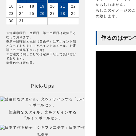
かもしれません。
16
17
18
19
20
21
22
もしこのイメージのこ
23
24
25
26
27
28
29
め致します。
30
31
※毎週水曜日・金曜日・第一土曜日は定休日と
作るのはデン
なっております。
※第一日曜日と祝日（黄色枠）はアポイント制
となっております（アポイントはメール、お電
話にてご連絡下さいませ）。
※ご注文に関しましては定休日なしで受け付け
ております。
※青色枠は定休日。
Pick-Ups
普遍的なスタイル。光をデザインする
「ルイスポールセン」
日本で作
る椅子