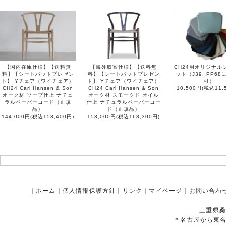
【国内在庫仕様】【送料無
【海外取寄仕様】【送料無
CH24用オリジナル
料】【シートパットプレゼン
料】【シートパットプレゼン
ット（J39, PP6
ト】 Yチェア（ワイチェア）
ト】 Yチェア（ワイチェア）
可）
CH24 Carl Hansen & Son
CH24 Carl Hansen & Son
10,500円(税込11,
オーク材 ソープ仕上 ナチュ
オーク材 スモークド オイル
ラルペーパーコード（正規
仕上 ナチュラルペーパーコー
品）
ド（正規品）
144,000円(税込158,400円)
153,000円(税込168,300円)
｜
ホーム
｜
個人情報保護方針
｜
リンク
｜
マイページ
｜
お問い合わ
三重県桑
＊名古屋から東