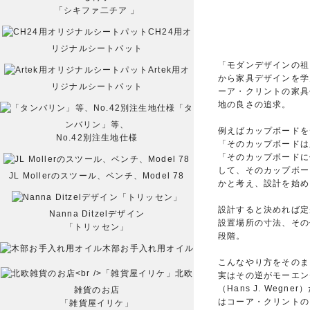
「シキファ二チア 」
CH24用オ
リジナルシートパット
「モダンデザインの祖
Artek用オ
から家具デザインを学
リジナルシートパット
ーア・クリントの家具
地の良さの追求。
「タ
ンバリン」等、
例えばカップボードを
No.42別注生地仕様
「そのカップボードは
「そのカップボードに
して、そのカップボー
JL Mollerのスツール、ベンチ、Model 78
かと考え、設計を始め
設計すると決めれば定
Nanna Ditzelデザイン
設置場所の寸法、その
「トリッセン」
段階。
木部お手入れ用オイル
こんなやり方をそのま
北欧
実はその逆がモーエン
（Hans J. Weg
雑貨のお店
はコーア・クリントの
「雑貨屋イリケ」