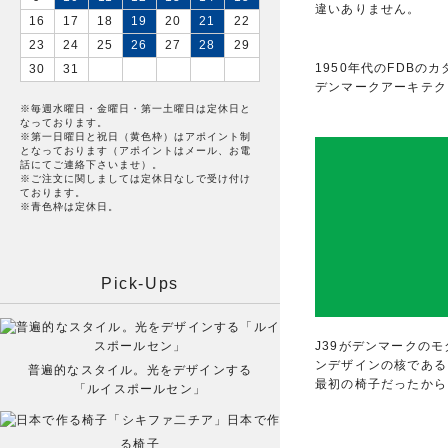
違いありません。
16
17
18
19
20
21
22
23
24
25
26
27
28
29
1950年代のFDBの
30
31
デンマークアーキテク
※毎週水曜日・金曜日・第一土曜日は定休日と
なっております。
※第一日曜日と祝日（黄色枠）はアポイント制
となっております（アポイントはメール、お電
話にてご連絡下さいませ）。
※ご注文に関しましては定休日なしで受け付け
ております。
※青色枠は定休日。
Pick-Ups
J39がデンマークの
ンデザインの核である
普遍的なスタイル。光をデザインする
最初の椅子だったから
「ルイスポールセン」
日本で作
る椅子