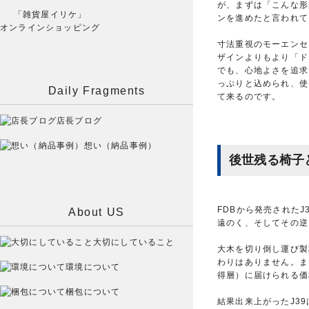
が、まずは「こんな形
「雑貨屋イリケ」
ンを進めたと言われて
オンラインショッピング
寸法重視のモーエンセ
ザインよりもより「ド
でも、心地よさを追求
っぷりと込められ、使
Daily Fragments
て来るのです。
店長ブログ
想い（納品事例）
後世残る椅子
FDBから発売された
About US
遠のく、そしてその逆
大切にしていること
大木を切り倒し運び製
わりはありません。ま
環境について
得層）に届けられる価
梱包について
結果出来上がったJ3