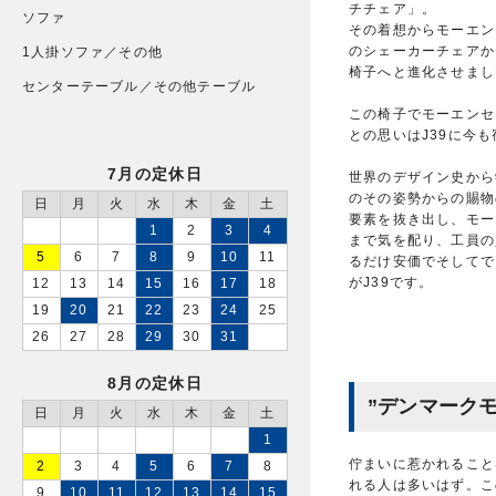
チチェア」。
ソファ
その着想からモーエン
のシェーカーチェアか
1人掛ソファ／その他
椅子へと進化させまし
センターテーブル／その他テーブル
この椅子でモーエンセ
との思いはJ39に今
7月の定休日
世界のデザイン史から
のその姿勢からの賜物
日
月
火
水
木
金
土
要素を抜き出し、モー
1
2
3
4
まで気を配り、工員の
5
6
7
8
9
10
11
るだけ安価でそしてで
がJ39です。
12
13
14
15
16
17
18
19
20
21
22
23
24
25
26
27
28
29
30
31
8月の定休日
”デンマーク
日
月
火
水
木
金
土
1
佇まいに惹かれること
2
3
4
5
6
7
8
れる人は多いはず。こ
9
10
11
12
13
14
15