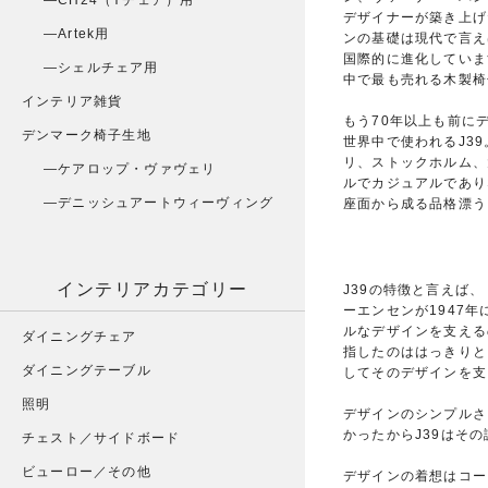
CH24（Yチェア）用
デザイナーが築き上げ
Artek用
ンの基礎は現代で言え
国際的に進化していま
シェルチェア用
中で最も売れる木製椅
インテリア雑貨
もう70年以上も前に
デンマーク椅子生地
世界中で使われるJ3
リ、ストックホルム、
ケアロップ・ヴァヴェリ
ルでカジュアルであり
デニッシュアートウィーヴィング
座面から成る品格漂う
インテリアカテゴリー
J39の特徴と言えば
ーエンセンが1947
ルなデザインを支える
ダイニングチェア
指したのははっきりと
ダイニングテーブル
してそのデザインを支
照明
デザインのシンプルさ
かったからJ39はそ
チェスト／サイドボード
ビューロー／その他
デザインの着想はコー