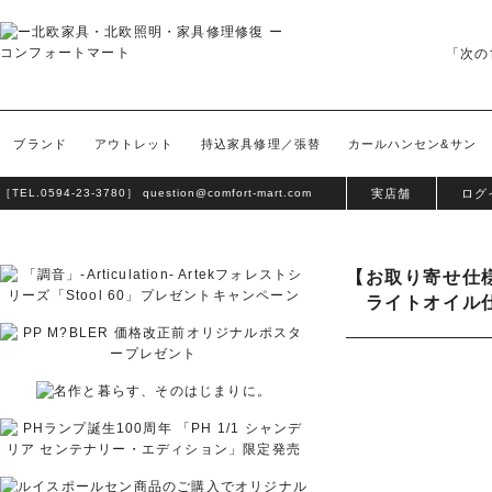
「次の
ブランド
アウトレット
持込家具修理／張替
カールハンセン&サン
［TEL.
0594-23-3780
］
question@comfort-mart.com
実店舗
ログ
【お取り寄せ仕様
ライトオイル仕上