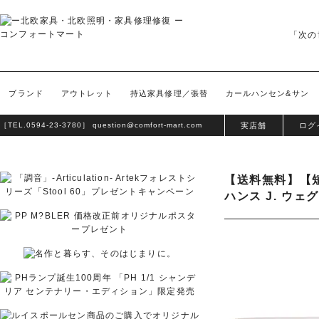
「次の
ブランド
アウトレット
持込家具修理／張替
カールハンセン&サン
［TEL.
0594-23-3780
］
question@comfort-mart.com
実店舗
ログ
【送料無料】【短
ハンス J. ウ