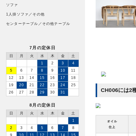
ソファ
1人掛ソファ／その他
センターテーブル／その他テーブル
7月の定休日
日
月
火
水
木
金
土
1
2
3
4
5
6
7
8
9
10
11
12
13
14
15
16
17
18
19
20
21
22
23
24
25
CH006には
26
27
28
29
30
31
8月の定休日
日
月
火
水
木
金
土
1
オイル
仕上
2
3
4
5
6
7
8
9
10
11
12
13
14
15