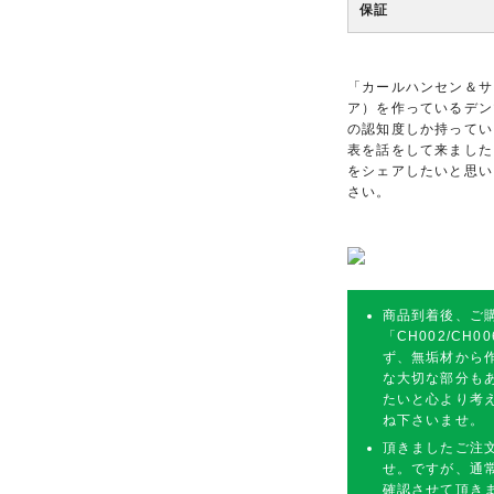
保証
「カールハンセン＆サ
ア）を作っているデン
の認知度しか持ってい
表を話をして来ました
をシェアしたいと思い
さい。
商品到着後、ご
「CH002/C
ず、無垢材から
な大切な部分も
たいと心より考
ね下さいませ。
頂きましたご注
せ。ですが、通
確認させて頂き