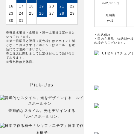
442,200円
16
17
18
19
20
21
22
23
24
25
26
27
28
29
短納期
30
31
仕様
※毎週水曜日・金曜日・第一土曜日は定休日と
＊税込価格
なっております。
＊国内在庫品（短納期仕様
※第一日曜日と祝日（黄色枠）はアポイント制
の場合もございます。
となっております（アポイントはメール、お電
話にてご連絡下さいませ）。
※ご注文に関しましては定休日なしで受け付け
ております。
※青色枠は定休日。
Pick-Ups
普遍的なスタイル。光をデザインする
「ルイスポールセン」
日本で作
る椅子