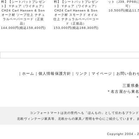
料】【シートパットプレゼン
料】【シートパットプレゼン
ット（J39, PP6
ト】 Yチェア（ワイチェア）
ト】 Yチェア（ワイチェア）
可）
CH24 Carl Hansen & Son
CH24 Carl Hansen & Son
10,500円(税込11,
オーク材 ソープ仕上 ナチュ
オーク材 スモークド オイル
ラルペーパーコード（正規
仕上 ナチュラルペーパーコー
品）
ド（正規品）
144,000円(税込158,400円)
153,000円(税込168,300円)
｜
ホーム
｜
個人情報保護方針
｜
リンク
｜
マイページ
｜
お問い合わ
三重県桑
＊名古屋から東
コンフォートマートは次の世代へも「ほんもの」として伝わるブランド
北欧ヴィンテージ家具等、北欧からの家具／照明を中心にご紹介しています。
Copyright 2004 - 