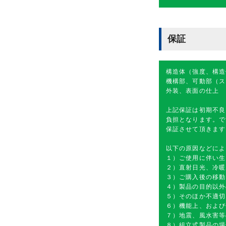
保証
構造体（強度、構造
機構部、可動部（ス
外装、表面の仕上 
上記保証は初期不良
負担となります。で
保証させて頂きます
以下の原因などによ
１）ご使用に伴い生
２）直射日光、冷暖
３）ご購入後の移動
４）製品の目的以外
５）そのほか不適切
６）機能上、および
７）地震、風水害等
８）組立式製品の場