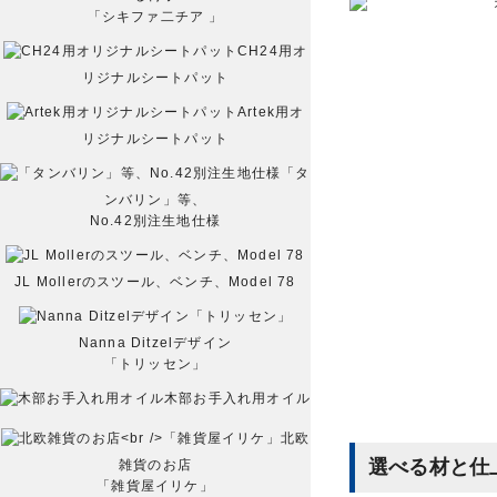
「シキファ二チア 」
CH24用オ
リジナルシートパット
Artek用オ
リジナルシートパット
「タ
ンバリン」等、
No.42別注生地仕様
JL Mollerのスツール、ベンチ、Model 78
Nanna Ditzelデザイン
「トリッセン」
木部お手入れ用オイル
北欧
選べる材と仕
雑貨のお店
「雑貨屋イリケ」