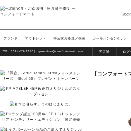
「次の
ブランド
アウトレット
持込家具修理／張替
カールハンセン&サン
［TEL.
0594-23-3780
］
question@comfort-mart.com
実店舗
ログ
【コンフォートマ