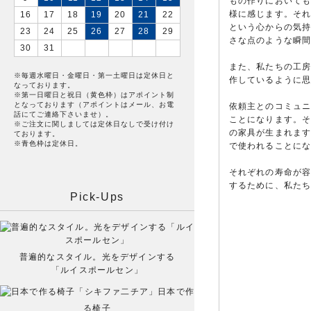
もの作りにおいて
様に感じます。そ
16
17
18
19
20
21
22
という心からの気
23
24
25
26
27
28
29
さな点のような瞬
30
31
また、私たちの工
※毎週水曜日・金曜日・第一土曜日は定休日と
作しているように
なっております。
※第一日曜日と祝日（黄色枠）はアポイント制
となっております（アポイントはメール、お電
依頼主とのコミュ
話にてご連絡下さいませ）。
ことになります。
※ご注文に関しましては定休日なしで受け付け
の家具が生まれま
ております。
※青色枠は定休日。
で使われることに
それぞれの寿命が
するために、私た
Pick-Ups
普遍的なスタイル。光をデザインする
「ルイスポールセン」
日本で作
る椅子