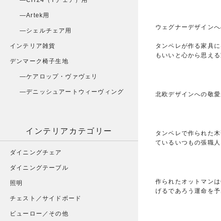
CH24（Yチェア）用
Artek用
ウェグナーデザインへ
シェルチェア用
タンペレが作る家具に
インテリア雑貨
もいいと心から思える
デンマーク椅子生地
ケアロップ・ヴァヴェリ
デニッシュアートウィーヴィング
北欧デザインへの敬愛
インテリアカテゴリー
タンペレで作られた木
ているいつもの張職人
ダイニングチェア
ダイニングテーブル
作られたオットマンは
照明
げるであろう運命を予
チェスト／サイドボード
ビューロー／その他