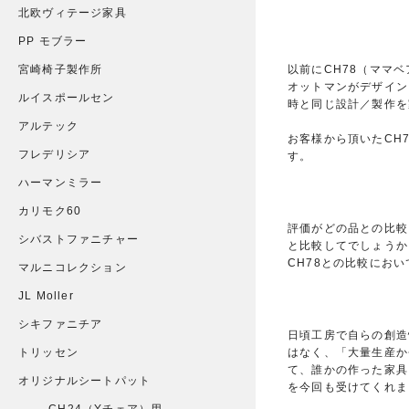
北欧ヴィテージ家具
PP モブラー
以前にCH78（ママ
宮崎椅子製作所
オットマンがデザイン
ルイスポールセン
時と同じ設計／製作を
アルテック
お客様から頂いたCH
フレデリシア
す。
ハーマンミラー
カリモク60
評価がどの品との比較
シバストファニチャー
と比較してでしょうか
CH78との比較にお
マルニコレクション
JL Moller
シキファニチア
日頃工房で自らの創造
はなく、「大量生産か
トリッセン
て、誰かの作った家具
オリジナルシートパット
を今回も受けてくれま