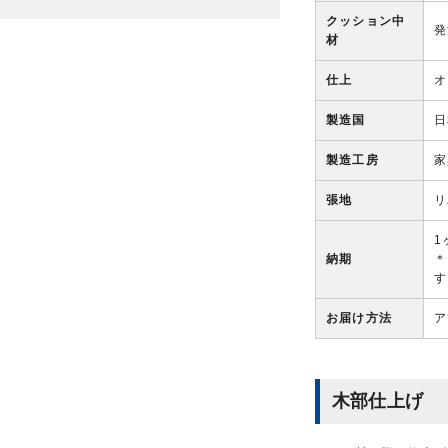
クッション中
発
材
仕上
オ
製造国
日
製造工房
家
張地
リ
1
納期
＊
す
お届け方法
ア
木部仕上げ