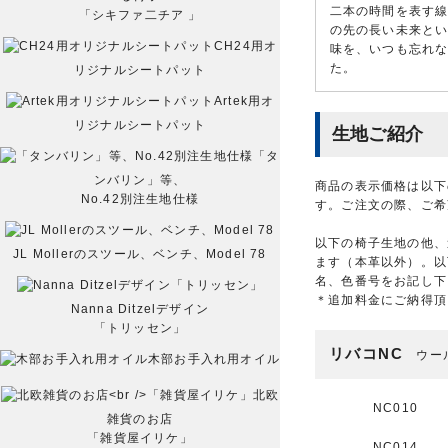
二本の時間を表す
「シキファ二チア 」
の先の長い未来と
CH24用オ
味を、いつも忘れ
た。
リジナルシートパット
Artek用オ
リジナルシートパット
生地ご紹介
「タ
ンバリン」等、
商品の表示価格は以下
No.42別注生地仕様
す。ご注文の際、ご希
以下の椅子生地の他、
JL Mollerのスツール、ベンチ、Model 78
ます（本革以外）。以
名、色番号をお記し下
＊追加料金にご納得頂
Nanna Ditzelデザイン
「トリッセン」
リバコNC
ウール
木部お手入れ用オイル
北欧
NC010
雑貨のお店
「雑貨屋イリケ」
NC014