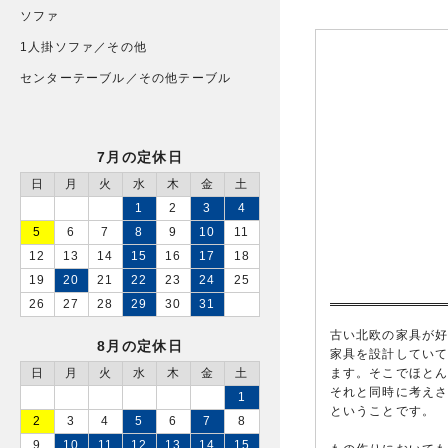
ソファ
1人掛ソファ／その他
センターテーブル／その他テーブル
7月の定休日
日
月
火
水
木
金
土
1
2
3
4
5
6
7
8
9
10
11
12
13
14
15
16
17
18
19
20
21
22
23
24
25
26
27
28
29
30
31
古い北欧の家具が
8月の定休日
家具を設計してい
ます。そこでほと
日
月
火
水
木
金
土
それと同時に考え
1
ということです。
2
3
4
5
6
7
8
9
10
11
12
13
14
15