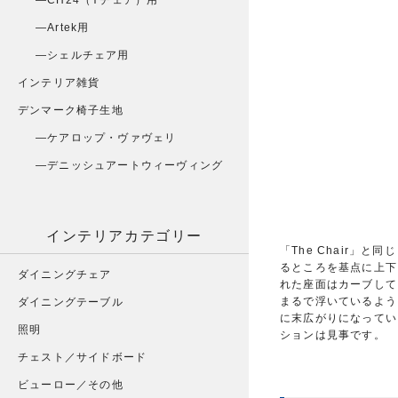
CH24（Yチェア）用
Artek用
シェルチェア用
インテリア雑貨
デンマーク椅子生地
ケアロップ・ヴァヴェリ
デニッシュアートウィーヴィング
インテリアカテゴリー
「The Chair」
るところを基点に上下
ダイニングチェア
れた座面はカーブして
まるで浮いているよう
ダイニングテーブル
に末広がりになってい
照明
ションは見事です。
チェスト／サイドボード
ビューロー／その他