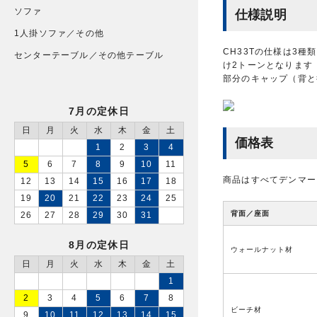
ソファ
仕様説明
1人掛ソファ／その他
CH33Tの仕様は3
センターテーブル／その他テーブル
け2トーンとなります
部分のキャップ（背と
7月の定休日
日
月
火
水
木
金
土
価格表
1
2
3
4
5
6
7
8
9
10
11
商品はすべてデンマー
12
13
14
15
16
17
18
19
20
21
22
23
24
25
背面／座面
26
27
28
29
30
31
8月の定休日
ウォールナット材
日
月
火
水
木
金
土
1
2
3
4
5
6
7
8
ビーチ材
9
10
11
12
13
14
15