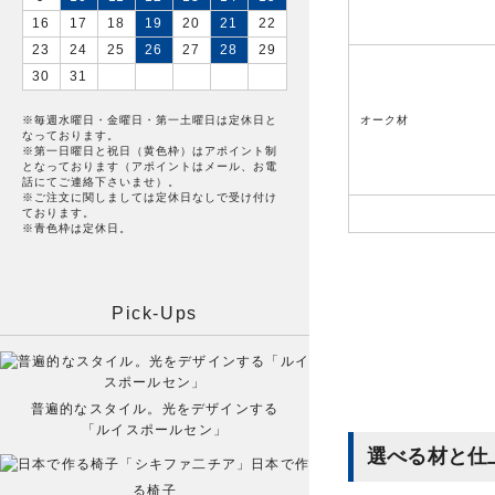
16
17
18
19
20
21
22
23
24
25
26
27
28
29
30
31
※毎週水曜日・金曜日・第一土曜日は定休日と
オーク材
なっております。
※第一日曜日と祝日（黄色枠）はアポイント制
となっております（アポイントはメール、お電
話にてご連絡下さいませ）。
※ご注文に関しましては定休日なしで受け付け
ております。
※青色枠は定休日。
Pick-Ups
普遍的なスタイル。光をデザインする
「ルイスポールセン」
選べる材と仕
日本で作
る椅子