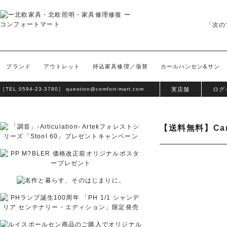
「次の
ブランド
アウトレット
持込家具修理／張替
カールハンセン&サン
［TEL.
0594-23-3780
］
question@comfort-mart.com
実店舗
ログ
【送料無料】Car