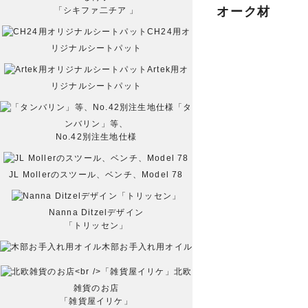
オーク材
「シキファ二チア 」
CH24用オ
リジナルシートパット
Artek用オ
リジナルシートパット
「タ
ンバリン」等、
No.42別注生地仕様
JL Mollerのスツール、ベンチ、Model 78
Nanna Ditzelデザイン
「トリッセン」
木部お手入れ用オイル
北欧
雑貨のお店
「雑貨屋イリケ」