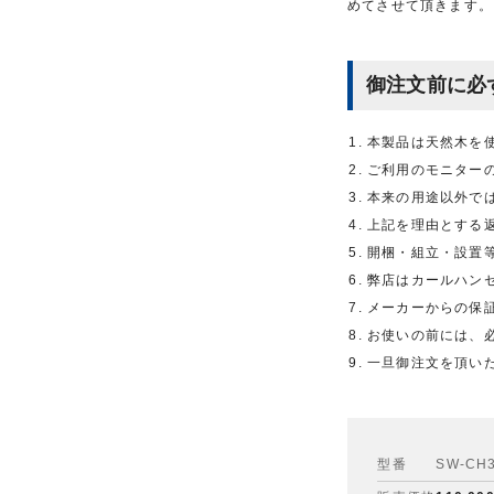
めてさせて頂きます。
御注文前に必
本製品は天然木を
ご利用のモニター
本来の用途以外で
上記を理由とする
開梱・組立・設置
弊店はカールハン
メーカーからの保
お使いの前には、
一旦御注文を頂い
型番
SW-CH3