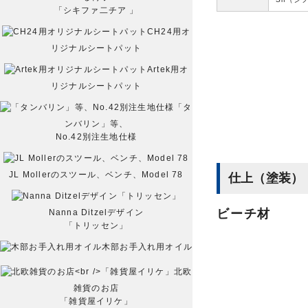
「シキファ二チア 」
CH24用オ
リジナルシートパット
Artek用オ
リジナルシートパット
「タ
ンバリン」等、
No.42別注生地仕様
JL Mollerのスツール、ベンチ、Model 78
仕上（塗装）
ビーチ材
Nanna Ditzelデザイン
「トリッセン」
木部お手入れ用オイル
北欧
雑貨のお店
「雑貨屋イリケ」