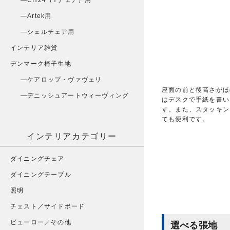
CH24（Yチェア）用
Artek用
シェルチェア用
インテリア雑貨
デンマーク椅子生地
ケアロップ・ヴァヴェリ
座面の前と後高さがほ
デニッシュアートウィーヴィング
はデスクで手紙を書い
す。また、スタッキン
ても便利です。
インテリアカテゴリー
ダイニングチェア
ダイニングテーブル
照明
チェスト／サイドボード
ビューロー／その他
選べる張地