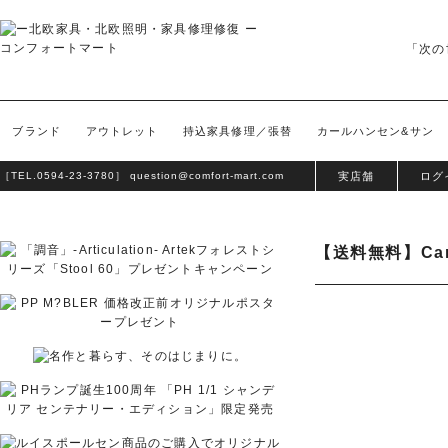
「次の
ブランド
アウトレット
持込家具修理／張替
カールハンセン&サン
［TEL.
0594-23-3780
］
question@comfort-mart.com
実店舗
ログ
【送料無料】Car