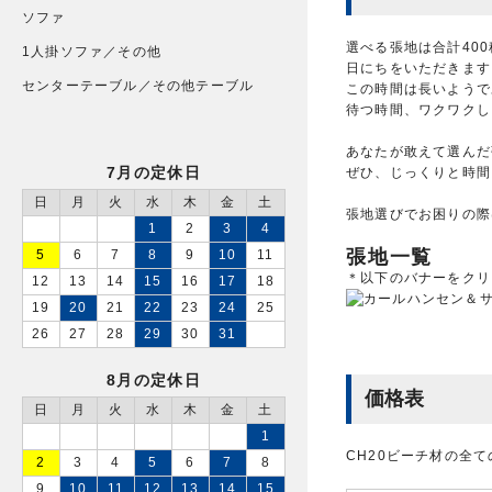
ソファ
選べる張地は合計40
1人掛ソファ／その他
日にちをいただきます
センターテーブル／その他テーブル
この時間は長いようで
待つ時間、ワクワクし
あなたが敢えて選んだ
7月の定休日
ぜひ、じっくりと時間
日
月
火
水
木
金
土
張地選びでお困りの際
1
2
3
4
張地一覧
5
6
7
8
9
10
11
＊以下のバナーをクリ
12
13
14
15
16
17
18
19
20
21
22
23
24
25
26
27
28
29
30
31
8月の定休日
価格表
日
月
火
水
木
金
土
1
CH20ビーチ材の全
2
3
4
5
6
7
8
9
10
11
12
13
14
15