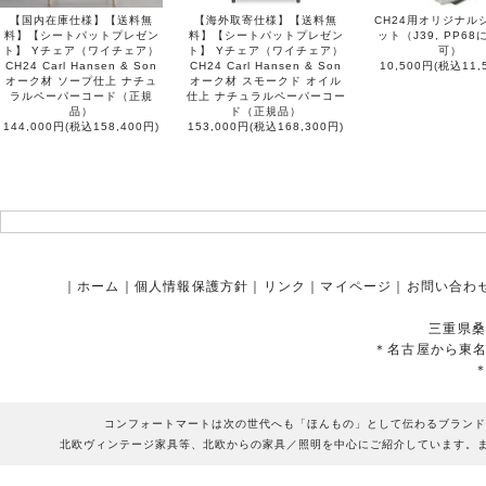
【国内在庫仕様】【送料無
【海外取寄仕様】【送料無
CH24用オリジナル
料】【シートパットプレゼン
料】【シートパットプレゼン
ット（J39, PP6
ト】 Yチェア（ワイチェア）
ト】 Yチェア（ワイチェア）
可）
CH24 Carl Hansen & Son
CH24 Carl Hansen & Son
10,500円(税込11,
オーク材 ソープ仕上 ナチュ
オーク材 スモークド オイル
ラルペーパーコード（正規
仕上 ナチュラルペーパーコー
品）
ド（正規品）
144,000円(税込158,400円)
153,000円(税込168,300円)
｜
ホーム
｜
個人情報保護方針
｜
リンク
｜
マイページ
｜
お問い合わ
三重県桑
＊名古屋から東
コンフォートマートは次の世代へも「ほんもの」として伝わるブランド
北欧ヴィンテージ家具等、北欧からの家具／照明を中心にご紹介しています。