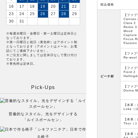
税込価格
16
17
18
19
20
21
22
23
24
25
26
27
28
29
【ファブ
Canvas 
30
31
Clara 2
Remix 3
Mood
※毎週水曜日・金曜日・第一土曜日は定休日と
Capture
なっております。
Focus R
※第一日曜日と祝日（黄色枠）はアポイント制
Passion
となっております（アポイントはメール、お電
話にてご連絡下さいませ）。
【ファブ
※ご注文に関しましては定休日なしで受け付け
Re-wool
ております。
※青色枠は定休日。
【ファブ
Fiord 2
Hallingd
ビーチ材
Pick-Ups
【ファブ
Divina 
Ke
【本革：
Loke（
普遍的なスタイル。光をデザインする
「ルイスポールセン」
【本革：
Thor（
日本で作
【本革：
る椅子
Sif（シ